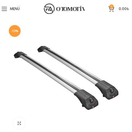
0
MENÜ
0.00
₺
-13%
Büyütmek için tıklayın