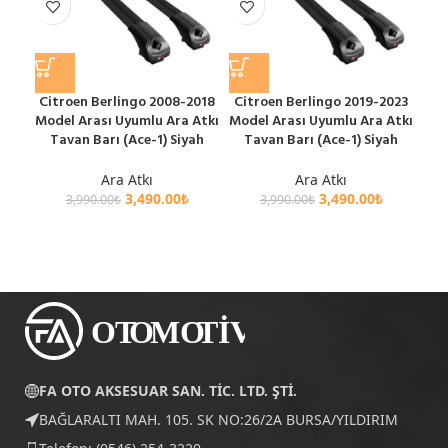
Citroen Berlingo 2008-2018
Citroen Berlingo 2019-2023
M
Model Arası Uyumlu Ara Atkı
Model Arası Uyumlu Ara Atkı
St
Tavan Barı (Ace-1) Siyah
Tavan Barı (Ace-1) Siyah
Mod
T
Ara Atkı
Ara Atkı
3,490.00
₺
3,490.00
₺
3,990.00
₺
3,990.00
₺
FA OTO AKSESUAR SAN. TİC. LTD. ŞTİ.
BAĞLARALTI MAH. 105. SK NO:26/2A BURSA/YILDIRIM