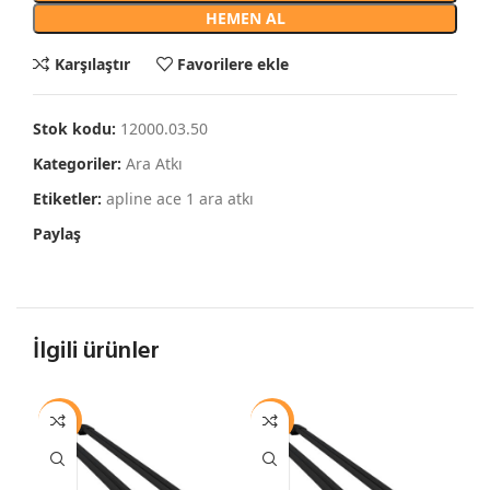
HEMEN AL
Karşılaştır
Favorilere ekle
Stok kodu:
12000.03.50
Kategoriler:
Ara Atkı
Etiketler:
apline ace 1 ara atkı
Paylaş
İlgili ürünler
-13%
-13%
-1