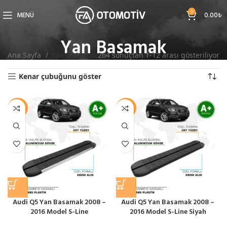
0
MENÜ
0.00
₺
Yan Basamak
Ana Sayfa
Yan Basamak
264 sonuçtan 1-12 arası gösteriliyor
Kenar çubuğunu göster
-11%
-10%
Audi Q5 Yan Basamak 2008 –
Audi Q5 Yan Basamak 2008 –
2016 Model S-Line
2016 Model S-Line Siyah