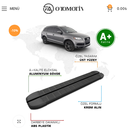
0
MENÜ
0.00
₺
-10%
Büyütmek için tıklayın