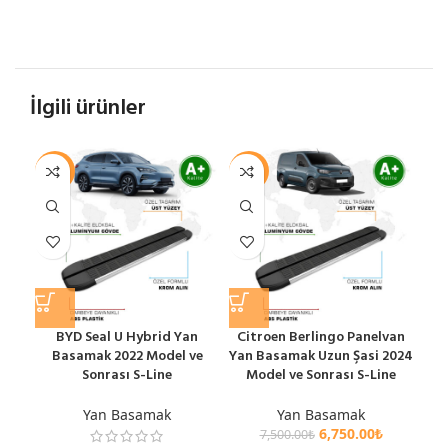
İlgili ürünler
-10%
-10%
-1
BYD Seal U Hybrid Yan
Citroen Berlingo Panelvan
F
Basamak 2022 Model ve
Yan Basamak Uzun Şasi 2024
B
Sonrası S-Line
Model ve Sonrası S-Line
M
Yan Basamak
Yan Basamak
6,750.00
₺
7,500.00
₺