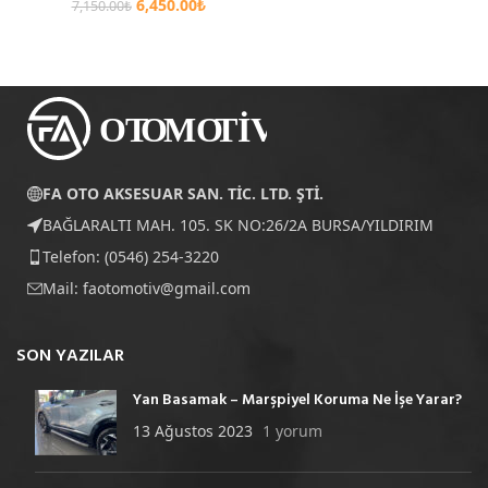
6,450.00
₺
7,150.00
₺
FA OTO AKSESUAR SAN. TİC. LTD. ŞTİ.
BAĞLARALTI MAH. 105. SK NO:26/2A BURSA/YILDIRIM
Telefon: (0546) 254-3220
Mail:
faotomotiv@gmail.com
SON YAZILAR
Yan Basamak – Marşpiyel Koruma Ne İşe Yarar?
13 Ağustos 2023
1 yorum