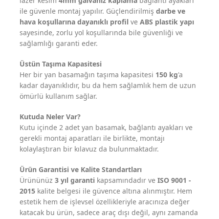
lazer kesim
4mm galvaniz kaplama
bağlantı ayakları
ile güvenle montaj yapılır. Güçlendirilmiş
darbe ve
hava koşullarına dayanıklı profil
ve
ABS plastik yapı
sayesinde, zorlu yol koşullarında bile güvenliği ve
sağlamlığı garanti eder.
Üstün Taşıma Kapasitesi
Her bir yan basamağın taşıma kapasitesi
150 kg
'a
kadar dayanıklıdır, bu da hem sağlamlık hem de uzun
ömürlü kullanım sağlar.
Kutuda Neler Var?
Kutu içinde 2 adet yan basamak, bağlantı ayakları ve
gerekli montaj aparatları ile birlikte, montajı
kolaylaştıran bir kılavuz da bulunmaktadır.
Ürün Garantisi ve Kalite Standartları
Ürününüz
3 yıl garanti
kapsamındadır ve
ISO 9001 -
2015
kalite belgesi ile güvence altına alınmıştır. Hem
estetik hem de işlevsel özellikleriyle aracınıza değer
katacak bu ürün, sadece araç dışı değil, aynı zamanda