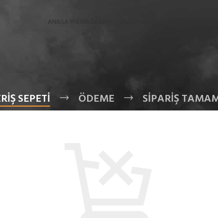
ANASAYFA
MAĞAZA
BLOG
HAKKIMIZDA
İLETİŞİM
RIŞ SEPETI
ÖDEME
SIPARIŞ TAMA