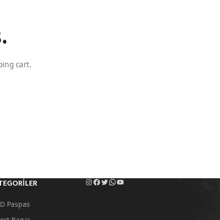
.
ing cart.
TEGORILER
D Paspas
ort Bagaj