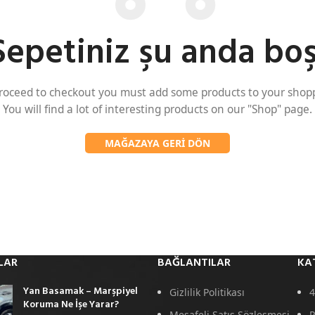
Sepetiniz şu anda boş
roceed to checkout you must add some products to your shopp
You will find a lot of interesting products on our "Shop" page.
MAĞAZAYA GERI DÖN
LAR
BAĞLANTILAR
KA
Yan Basamak – Marşpiyel
Gizlilik Politikası
4
Koruma Ne İşe Yarar?
Mesafeli Satış Sözleşmesi
P