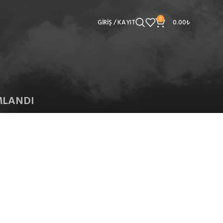
0
GIRIŞ / KAYIT
0.00
₺
MLANDI