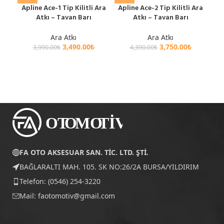
Apline Ace-1 Tip Kilitli Ara
Apline Ace-2 Tip Kilitli Ara
Cit
Atkı – Tavan Barı
Atkı – Tavan Barı
Mod
T
Ara Atkı
Ara Atkı
3,490.00
₺
3,750.00
₺
3,990.00
₺
4,390.00
₺
FA OTO AKSESUAR SAN. TİC. LTD. ŞTİ.
BAĞLARALTI MAH. 105. SK NO:26/2A BURSA/YILDIRIM
Telefon: (0546) 254-3220
Mail:
faotomotiv@gmail.com