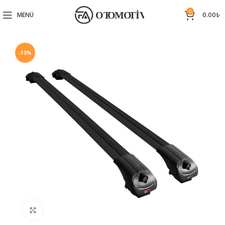
0
MENÜ
0.00
₺
-13%
Büyütmek için tıklayın