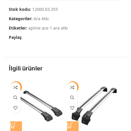
Stok kodu:
12000.03.355
Kategoriler:
Ara Atkı
Etiketler:
apline ace 1 ara atkı
Paylaş
İlgili ürünler
-13%
-15%
-1