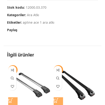
Stok kodu:
12000.03.370
Kategoriler:
Ara Atkı
Etiketler:
apline ace 1 ara atkı
Paylaş
İlgili ürünler
-13%
-13%
-1