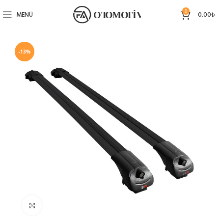
0
MENÜ
0.00
₺
-13%
Büyütmek için tıklayın