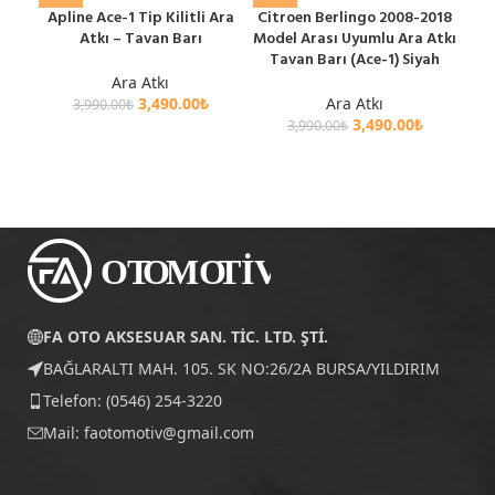
Apline Ace-1 Tip Kilitli Ara
Citroen Berlingo 2008-2018
Fo
Atkı – Tavan Barı
Model Arası Uyumlu Ara Atkı
M
Tavan Barı (Ace-1) Siyah
Ara
Ara Atkı
3,490.00
₺
Ara Atkı
3,990.00
₺
3,490.00
₺
3,990.00
₺
FA OTO AKSESUAR SAN. TİC. LTD. ŞTİ.
BAĞLARALTI MAH. 105. SK NO:26/2A BURSA/YILDIRIM
Telefon: (0546) 254-3220
Mail:
faotomotiv@gmail.com