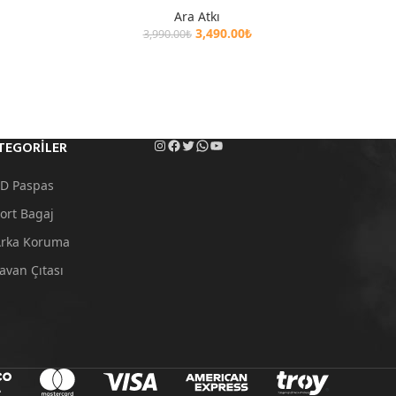
Ara Atkı
3,490.00
₺
3,990.00
₺
TEGORILER
D Paspas
ort Bagaj
rka Koruma
avan Çıtası