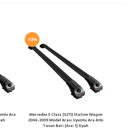
-13%
-13%
umlu Ara
Mercedes E Class (S211) Station Wagon
Nissan 
SEPETE EKLE
SEPETE EK
yah
2004-2009 Model Arası Uyumlu Ara Atkı
Uyumlu A
Tavan Barı (Ace-1) Siyah