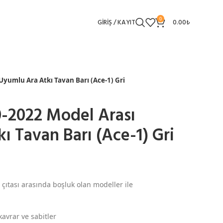
0
GIRIŞ / KAYIT
0.00
₺
Uyumlu Ara Atkı Tavan Barı (Ace-1) Gri
0-2022 Model Arası
ı Tavan Barı (Ace-1) Gri
 çıtası arasında boşluk olan modeller ile
kavrar ve sabitler