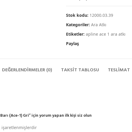
Stok kodu:
12000.03.39
Kategoriler:
Ara Atkı
Etiketler:
apline ace 1 ara atkı
Paylaş
DEĞERLENDIRMELER (0)
TAKSIT TABLOSU
TESLIMAT
rı (Ace-1) Gri” için yorum yapan ilk kişi siz olun
e işaretlenmişlerdir