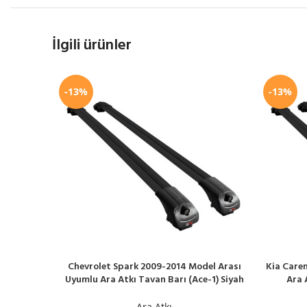
İlgili ürünler
-13%
-13%
Chevrolet Spark 2009-2014 Model Arası
Kia Care
SEPETE EKLE
SEPETE EK
Uyumlu Ara Atkı Tavan Barı (Ace-1) Siyah
Ara 
Ara Atkı