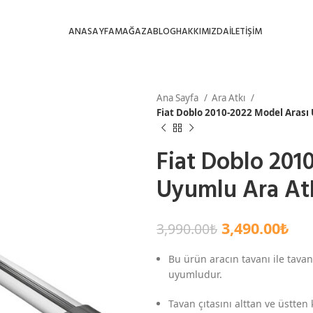
ANASAYFA
MAĞAZA
BLOG
HAKKIMIZDA
İLETİŞİM
Ana Sayfa
Ara Atkı
Fiat Doblo 2010-2022 Model Arası 
Fiat Doblo 201
Uyumlu Ara Atk
3,490.00
₺
3,990.00
₺
Bu ürün aracın tavanı ile tavan
uyumludur.
Tavan çıtasını alttan ve üstten 