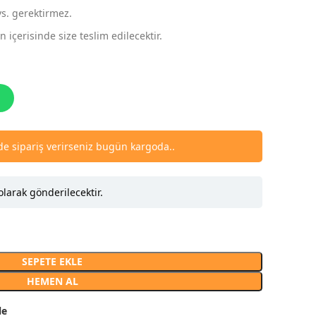
vs. gerektirmez.
 içerisinde size teslim edilecektir.
nde sipariş verirseniz bugün kargoda..
olarak gönderilecektir.
SEPETE EKLE
HEMEN AL
le