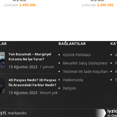
3,490.00
₺
3,490.00
₺
3,990.00
₺
3,990.00
₺
LAR
BAĞLANTILAR
KA
Yan Basamak – Marşpiyel
Gizlilik Politikası
4
Koruma Ne İşe Yarar?
Mesafeli Satış Sözleşmesi
P
13 Ağustos 2023
1 yorum
Teslimat Ve İade Koşulları
A
4D Paspas Nedir? 3D Paspas
Hakkımızda
T
İle Arasındaki Farklar Nedir?
İletişim
13 Ağustos 2023
Yorum yok
ŞTİ.
markasıdır.