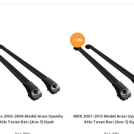
-13%
ns 2002-2006 Model Arası Uyumlu
MDX 2007-2013 Model Arası Uy
LE
SEPETE EKLE
Atkı Tavan Barı (Ace-1) Siyah
Atkı Tavan Barı (Ace-1) Si
Ara Atkı
Ara Atkı