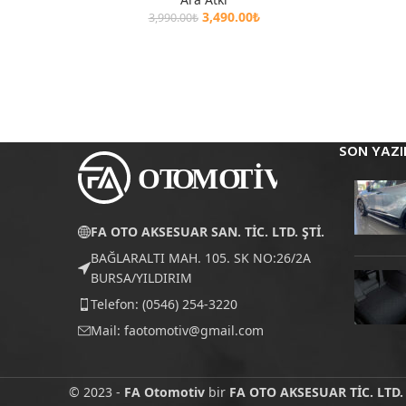
3,490.00
₺
3,990.00
₺
SON YAZI
FA OTO AKSESUAR SAN. TİC. LTD. ŞTİ.
BAĞLARALTI MAH. 105. SK NO:26/2A
BURSA/YILDIRIM
Telefon: (0546) 254-3220
Mail:
faotomotiv@gmail.com
© 2023 -
FA Otomotiv
bir
FA OTO AKSESUAR TİC. LTD. 