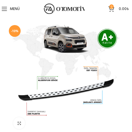
0
MENÜ
0.00
₺
-10%
Büyütmek için tıklayın