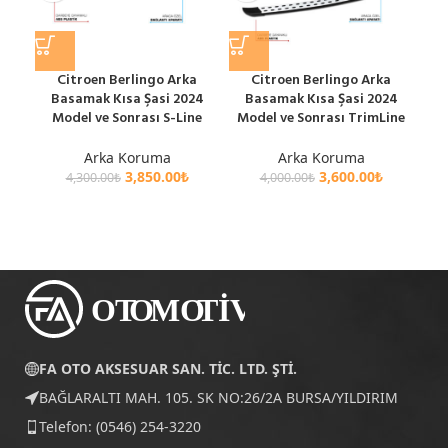
Citroen Berlingo Arka
Citroen Berlingo Arka
Ci
Basamak Kısa Şasi 2024
Basamak Kısa Şasi 2024
A
Model ve Sonrası S-Line
Model ve Sonrası TrimLine
201
Arka Koruma
Arka Koruma
3,850.00
₺
3,600.00
₺
4,300.00
₺
4,000.00
₺
FA OTO AKSESUAR SAN. TİC. LTD. ŞTİ.
BAĞLARALTI MAH. 105. SK NO:26/2A BURSA/YILDIRIM
Telefon: (0546) 254-3220