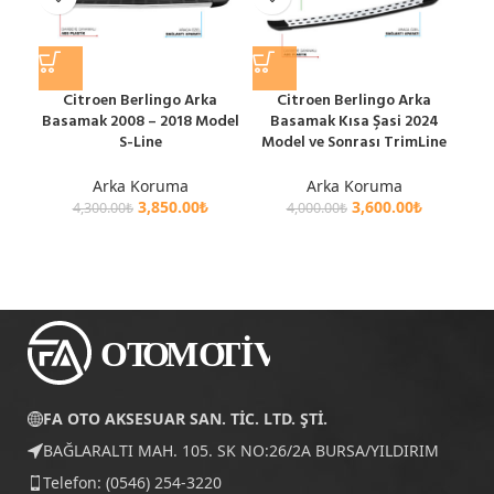
Citroen Berlingo Arka
Citroen Berlingo Arka
Ci
Basamak 2008 – 2018 Model
Basamak Kısa Şasi 2024
A
S-Line
Model ve Sonrası TrimLine
202
Arka Koruma
Arka Koruma
3,850.00
₺
3,600.00
₺
4,300.00
₺
4,000.00
₺
FA OTO AKSESUAR SAN. TİC. LTD. ŞTİ.
BAĞLARALTI MAH. 105. SK NO:26/2A BURSA/YILDIRIM
Telefon: (0546) 254-3220