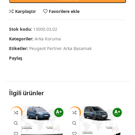
Karşılaştır
Favorilere ekle
Stok kodu:
13000.03.02
Kategoriler:
Arka Koruma
Etiketler:
Peugeot Partner Arka Basamak
Paylaş
İlgili ürünler
-10%
-10%
-1