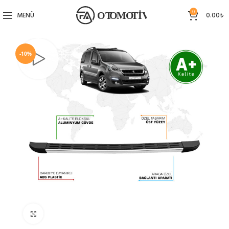
0
MENÜ
0.00
₺
-10%
Büyütmek için tıklayın