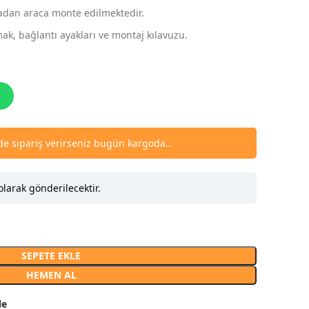
madan araca monte edilmektedir.
k, bağlantı ayakları ve montaj kılavuzu.
nde sipariş verirseniz bugün kargoda..
olarak gönderilecektir.
SEPETE EKLE
HEMEN AL
le