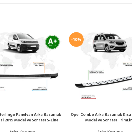
-10%
Berlingo Panelvan Arka Basamak
Opel Combo Arka Basamak Kısa 
LE
SEPETE EKLE
si 2019 Model ve Sonrası S-Line
Model ve Sonrası TrimLi
Arka Koruma
Arka Koruma