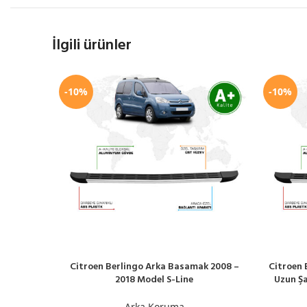
İlgili ürünler
-10%
-10%
Citroen Berlingo Arka Basamak 2008 –
Citroen 
SEPETE EKLE
SEPETE EK
2018 Model S-Line
Uzun Şa
Arka Koruma