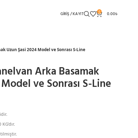
0
GIRIŞ / KAYIT
0.00
₺
k Uzun Şasi 2024 Model ve Sonrası S-Line
nelvan Arka Basamak
 Model ve Sonrası S-Line
dir.
 KG’dır.
ilmiştir.