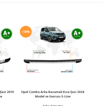
-10%
-10%
Şasi 2019
Opel Combo Arka Basamak Kısa Şasi 2024
Peugeot 
SEPETE EKLE
SEPETE EK
ne
Model ve Sonrası S-Line
20
Arka Koruma