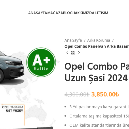
ANASAYFA
MAĞAZA
BLOG
HAKKIMIZDA
İLETİŞİM
Ana Sayfa
Arka Koruma
Opel Combo Panelvan Arka Basama
Opel Combo Pa
Uzun Şasi 2024
3,850.00
₺
4,300.00
₺
3 Yıl paslanmaya karşı garantili
Ortalama taşıma kapasitesi 150
OEM kalite standartlarında üret