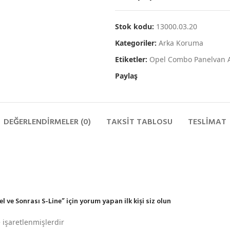
Stok kodu:
13000.03.20
Kategoriler:
Arka Koruma
Etiketler:
Opel Combo Panelvan 
Paylaş
DEĞERLENDIRMELER (0)
TAKSIT TABLOSU
TESLIMAT
e Sonrası S-Line” için yorum yapan ilk kişi siz olun
e işaretlenmişlerdir