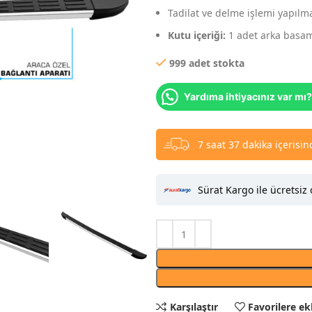
Tadilat ve delme işlemi yapıl
Kutu içeriği:
1 adet arka basama
999 adet stokta
Yardıma ihtiyacınız var mı?
7 saat 37 dakika içerisi
Sürat Kargo ile ücretsiz 
Karşılaştır
Favorilere ek