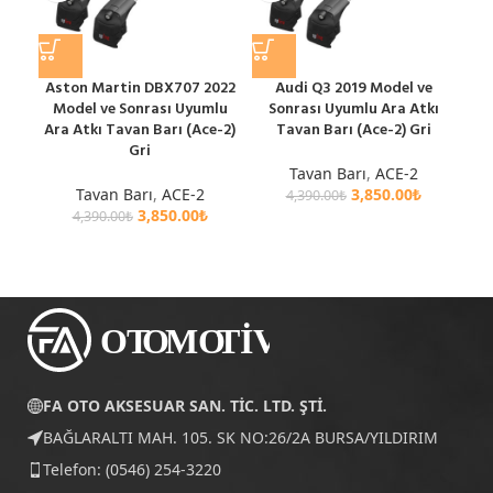
Aston Martin DBX707 2022
Audi Q3 2019 Model ve
Au
Model ve Sonrası Uyumlu
Sonrası Uyumlu Ara Atkı
ve
Ara Atkı Tavan Barı (Ace-2)
Tavan Barı (Ace-2) Gri
Gri
Tavan Barı
,
ACE-2
Tavan Barı
,
ACE-2
3,850.00
₺
4,390.00
₺
3,850.00
₺
4,390.00
₺
FA OTO AKSESUAR SAN. TİC. LTD. ŞTİ.
BAĞLARALTI MAH. 105. SK NO:26/2A BURSA/YILDIRIM
Telefon: (0546) 254-3220