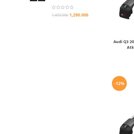
1,290.00
₺
1,450.00
₺
Audi Q3 20
SEPETE EKL
Atk
-12%