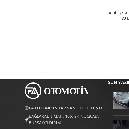
Audi Q5 20
SEPETE EKL
Atk
SON YAZI
FA OTO AKSESUAR SAN. TİC. LTD. ŞTİ.
BAĞLARALTI MAH. 105. SK NO:26/2A
BURSA/YILDIRIM