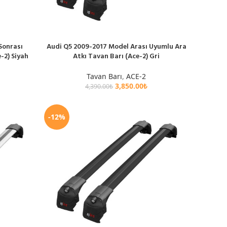
Sonrası
Audi Q5 2009-2017 Model Arası Uyumlu Ara
SEPETE EKLE
-2) Siyah
Atkı Tavan Barı (Ace-2) Gri
Tavan Barı
,
ACE-2
3,850.00
₺
4,390.00
₺
-12%