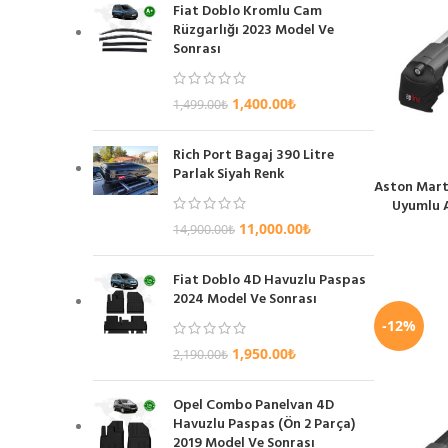
Fiat Doblo Kromlu Cam
Rüzgarlığı 2023 Model Ve
Sonrası
1,400.00
₺
1,499.00
₺
Rich Port Bagaj 390 Litre
Parlak Siyah Renk
Aston Mart
SEPETE EKL
Uyumlu A
11,000.00
₺
14,900.00
₺
Fiat Doblo 4D Havuzlu Paspas
2024 Model Ve Sonrası
-12%
1,950.00
₺
2,190.00
₺
Opel Combo Panelvan 4D
Havuzlu Paspas (Ön 2 Parça)
2019 Model Ve Sonrası