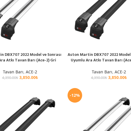
in DBX707 2022 Model ve Sonrası
Aston Martin DBX707 2022 Model 
E
SEPETE EKLE
ra Atkı Tavan Barı (Ace-2) Gri
Uyumlu Ara Atkı Tavan Barı (Ace
Tavan Barı
,
ACE-2
Tavan Barı
,
ACE-2
3,850.00
₺
3,850.00
₺
4,390.00
₺
4,390.00
₺
-12%