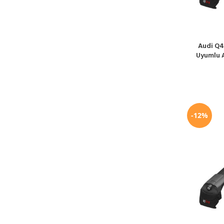
Audi Q4
SEPETE EKL
Uyumlu A
-12%