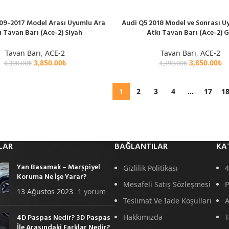
09-2017 Model Arası Uyumlu Ara
Audi Q5 2018 Model ve Sonrası U
E
SEPETE EKLE
ı Tavan Barı (Ace-2) Siyah
Atkı Tavan Barı (Ace-2) G
Tavan Barı
,
ACE-2
Tavan Barı
,
ACE-2
3,850.00
₺
3,850.00
₺
4,390.00
₺
4,390.00
₺
1
2
3
4
…
17
1
LAR
BAĞLANTILAR
KA
Yan Basamak – Marşpiyel
Gizlilik Politikası
4
Koruma Ne İşe Yarar?
Mesafeli Satış Sözleşmesi
P
13 Ağustos 2023
1 yorum
Teslimat Ve İade Koşulları
A
4D Paspas Nedir? 3D Paspas
Hakkımızda
T
İle Arasındaki Farklar Nedir?