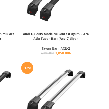
yumlu Ara
Audi Q3 2019 Model ve Sonrası Uyumlu Ara
SEPETE EKLE
ri
Atkı Tavan Barı (Ace-2) Siyah
Tavan Barı
,
ACE-2
3,850.00
₺
4,390.00
₺
-12%