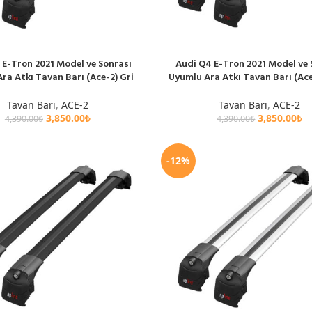
 E-Tron 2021 Model ve Sonrası
Audi Q4 E-Tron 2021 Model ve 
E
SEPETE EKLE
ra Atkı Tavan Barı (Ace-2) Gri
Uyumlu Ara Atkı Tavan Barı (Ace
Tavan Barı
,
ACE-2
Tavan Barı
,
ACE-2
3,850.00
₺
3,850.00
₺
4,390.00
₺
4,390.00
₺
-12%