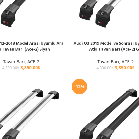
12-2018 Model Arası Uyumlu Ara
Audi Q3 2019 Model ve Sonrası U
E
SEPETE EKLE
ı Tavan Barı (Ace-2) Siyah
Atkı Tavan Barı (Ace-2) G
Tavan Barı
,
ACE-2
Tavan Barı
,
ACE-2
3,850.00
₺
3,850.00
₺
4,390.00
₺
4,390.00
₺
-12%