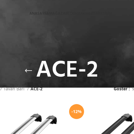
ANASAYFA
MAĞAZA
BLOG
HAKKIMIZDA
İLETİŞİM
ACE-2
Tavan Barı
ACE-2
Göster
-12%