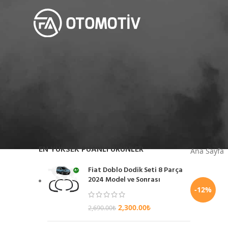
EN YÜKSEK PUANLI ÜRÜNLER
Ana Sayfa
Fiat Doblo Dodik Seti 8 Parça
2024 Model ve Sonrası
-12%
2,300.00
₺
2,690.00
₺