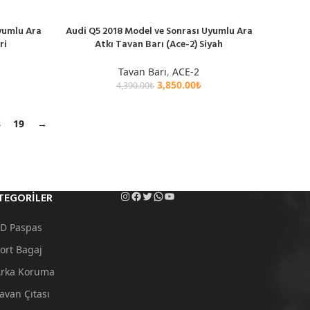
yumlu Ara
Audi Q5 2018 Model ve Sonrası Uyumlu Ara
SEPETE EKLE
ri
Atkı Tavan Barı (Ace-2) Siyah
Tavan Barı
,
ACE-2
3,850.00
₺
4,390.00
₺
8
19
→
TEGORILER
D Paspas
ort Bagaj
rka Koruma
avan Çıtası