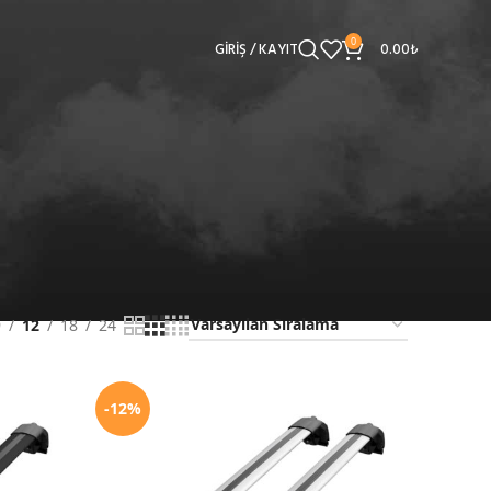
0
GIRIŞ / KAYIT
0.00
₺
9
12
18
24
-12%