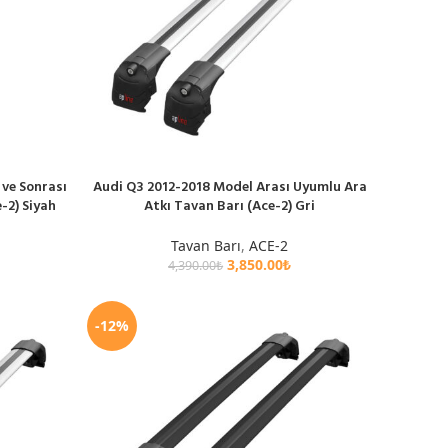
ve Sonrası
Audi Q3 2012-2018 Model Arası Uyumlu Ara
SEPETE EKLE
-2) Siyah
Atkı Tavan Barı (Ace-2) Gri
Tavan Barı
,
ACE-2
3,850.00
₺
4,390.00
₺
-12%