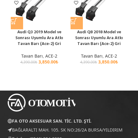
Audi Q3 2019 Model ve
Audi Q8 2018 Model ve
BM
Sonrası Uyumlu Ara Atkı
Sonrası Uyumlu Ara Atkı
Ara
Tavan Barı (Ace-2) Gri
Tavan Barı (Ace-2) Gri
Tavan Barı
,
ACE-2
Tavan Barı
,
ACE-2
3,850.00
₺
3,850.00
₺
4,390.00
₺
4,390.00
₺
FA OTO AKSESUAR SAN. TİC. LTD. ŞTİ.
BAĞLARALTI MAH. 105. SK NO:26/2A BURSA/YILDIRIM