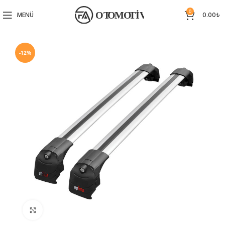
0
MENÜ
0.00
₺
-12%
Büyütmek için tıklayın