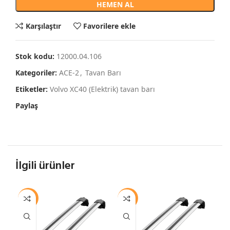
HEMEN AL
Karşılaştır
Favorilere ekle
Stok kodu:
12000.04.106
Kategoriler:
ACE-2
,
Tavan Barı
Etiketler:
Volvo XC40 (Elektrik) tavan barı
Paylaş
İlgili ürünler
-12%
-12%
-1