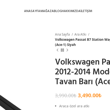
ANASAYFA
MAĞAZA
BLOG
HAKKIMIZDA
İLETİŞİM
Ana Sayfa
Ara Atkı
Volkswagen Passat B7 Station Wa
(Ace-1) Siyah
Volkswagen Pa
2012-2014 Mode
Tavan Barı (Ace
3,490.00
₺
3,990.00
₺
Araca özel ara atkı