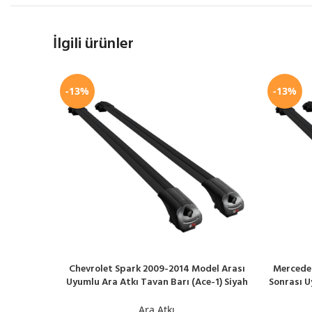
İlgili ürünler
-13%
-13%
Chevrolet Spark 2009-2014 Model Arası
Mercedes
SEPETE EKLE
SEPETE EK
Uyumlu Ara Atkı Tavan Barı (Ace-1) Siyah
Sonrası U
Ara Atkı