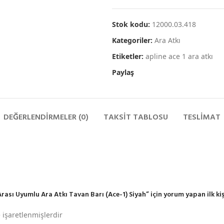
Stok kodu:
12000.03.418
Kategoriler:
Ara Atkı
Etiketler:
apline ace 1 ara atkı
Paylaş
DEĞERLENDIRMELER (0)
TAKSIT TABLOSU
TESLIMAT
ı Uyumlu Ara Atkı Tavan Barı (Ace-1) Siyah” için yorum yapan ilk kişi
e işaretlenmişlerdir