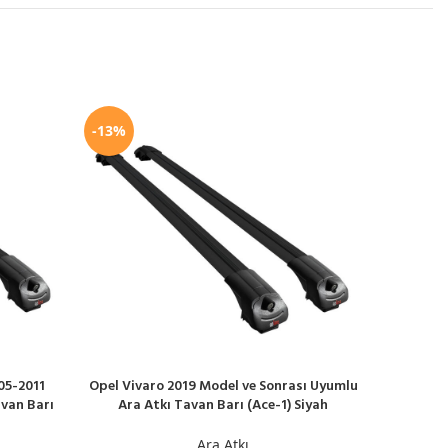
-13%
-13%
05-2011
Opel Vivaro 2019 Model ve Sonrası Uyumlu
Peugeot
SEPETE EKLE
SEPETE EK
van Barı
Ara Atkı Tavan Barı (Ace-1) Siyah
Model Ar
Ara Atkı