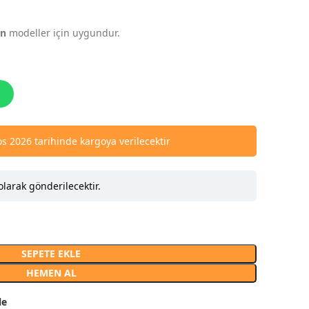
an
modeller için uygundur.
s 2026 tarihinde kargoya verilecektir
olarak gönderilecektir.
SEPETE EKLE
HEMEN AL
le