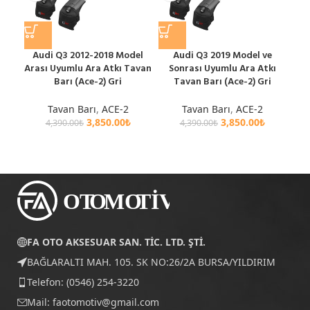
Audi Q3 2012-2018 Model
Audi Q3 2019 Model ve
Arası Uyumlu Ara Atkı Tavan
Sonrası Uyumlu Ara Atkı
S
Barı (Ace-2) Gri
Tavan Barı (Ace-2) Gri
Tavan Barı
,
ACE-2
Tavan Barı
,
ACE-2
3,850.00
₺
3,850.00
₺
4,390.00
₺
4,390.00
₺
FA OTO AKSESUAR SAN. TİC. LTD. ŞTİ.
BAĞLARALTI MAH. 105. SK NO:26/2A BURSA/YILDIRIM
Telefon: (0546) 254-3220
Mail:
faotomotiv@gmail.com