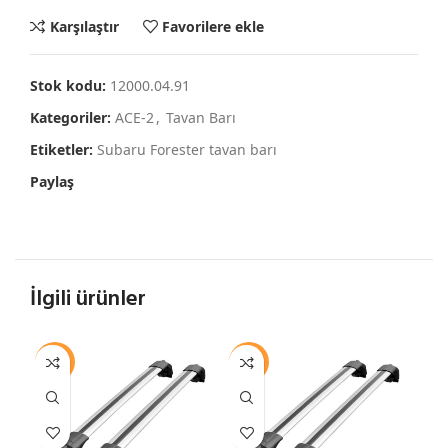
Karşılaştır
Favorilere ekle
Stok kodu:
12000.04.91
Kategoriler:
ACE-2
,
Tavan Barı
Etiketler:
Subaru Forester tavan barı
Paylaş
İlgili ürünler
-12%
-12%
-1