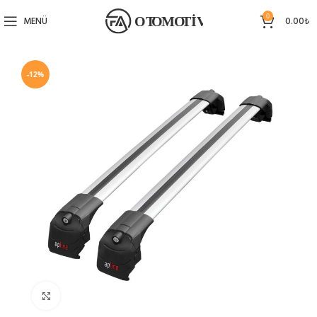
0
MENÜ
0.00
₺
-12%
Büyütmek için tıklayın