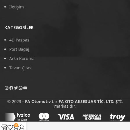
İletişim
KATEGORILER
4D Paspas
Port Bagaj
Arka Koruma
Tavan Çıtası
© 2023 -
FA Otomotiv
bir
FA OTO AKSESUAR TİC. LTD. ŞTİ.
markasıdır.
0