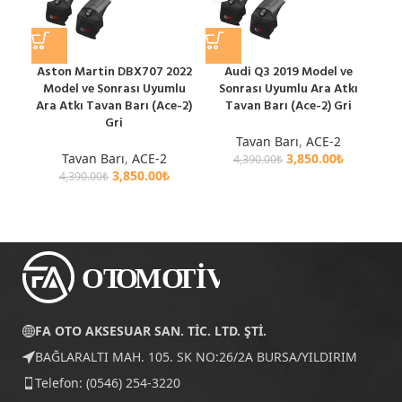
Aston Martin DBX707 2022
Audi Q3 2019 Model ve
A
Model ve Sonrası Uyumlu
Sonrası Uyumlu Ara Atkı
Ara
Ara Atkı Tavan Barı (Ace-2)
Tavan Barı (Ace-2) Gri
Gri
Tavan Barı
,
ACE-2
Tavan Barı
,
ACE-2
3,850.00
₺
4,390.00
₺
3,850.00
₺
4,390.00
₺
FA OTO AKSESUAR SAN. TİC. LTD. ŞTİ.
BAĞLARALTI MAH. 105. SK NO:26/2A BURSA/YILDIRIM
Telefon: (0546) 254-3220