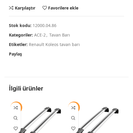
Karşılaştır
Favorilere ekle
Stok kodu:
12000.04.86
Kategoriler:
ACE-2
,
Tavan Barı
Etiketler:
Renault Koleos tavan barı
Paylaş
İlgili ürünler
-12%
-12%
-1