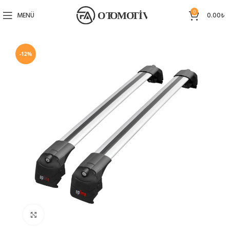
0
MENÜ
0.00
₺
-12%
Büyütmek için tıklayın