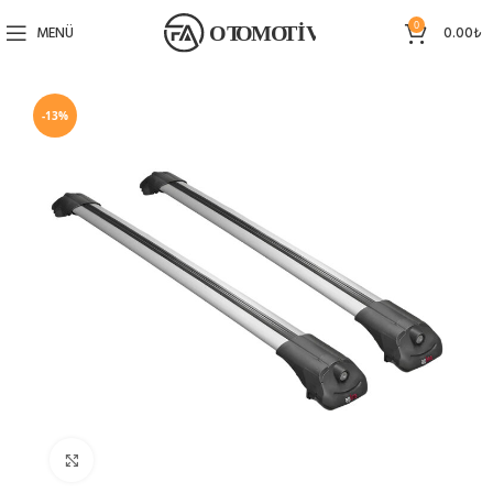
0
MENÜ
0.00
₺
-13%
Büyütmek için tıklayın