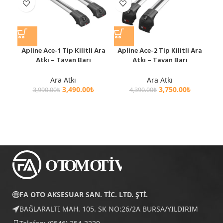
Apline Ace-1 Tip Kilitli Ara
Apline Ace-2 Tip Kilitli Ara
Fo
Atkı – Tavan Barı
Atkı – Tavan Barı
M
Ara
Ara Atkı
Ara Atkı
3,490.00
₺
3,750.00
₺
3,990.00
₺
4,390.00
₺
FA OTO AKSESUAR SAN. TİC. LTD. ŞTİ.
BAĞLARALTI MAH. 105. SK NO:26/2A BURSA/YILDIRIM