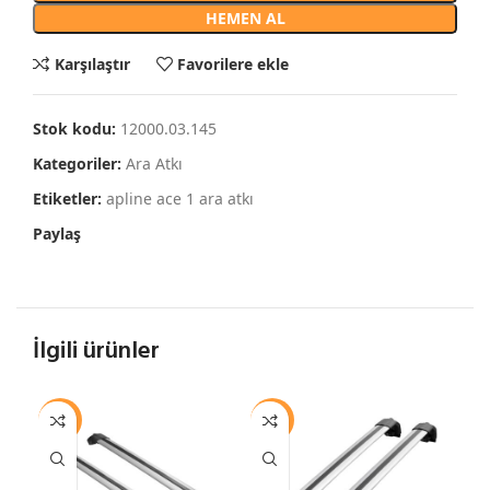
HEMEN AL
Karşılaştır
Favorilere ekle
Stok kodu:
12000.03.145
Kategoriler:
Ara Atkı
Etiketler:
apline ace 1 ara atkı
Paylaş
İlgili ürünler
-13%
-15%
-1