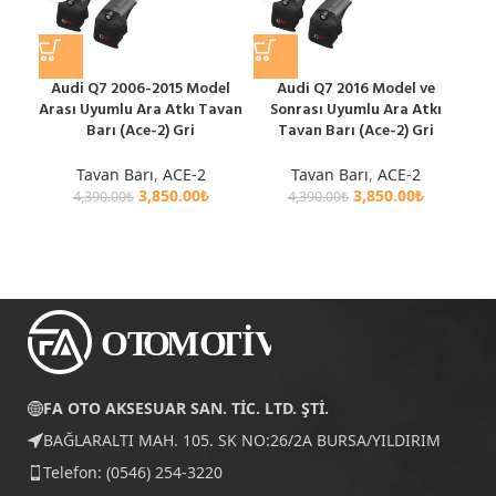
Audi Q7 2006-2015 Model
Audi Q7 2016 Model ve
BY
Arası Uyumlu Ara Atkı Tavan
Sonrası Uyumlu Ara Atkı
S
Barı (Ace-2) Gri
Tavan Barı (Ace-2) Gri
Tavan Barı
,
ACE-2
Tavan Barı
,
ACE-2
3,850.00
₺
3,850.00
₺
4,390.00
₺
4,390.00
₺
FA OTO AKSESUAR SAN. TİC. LTD. ŞTİ.
BAĞLARALTI MAH. 105. SK NO:26/2A BURSA/YILDIRIM
Telefon: (0546) 254-3220