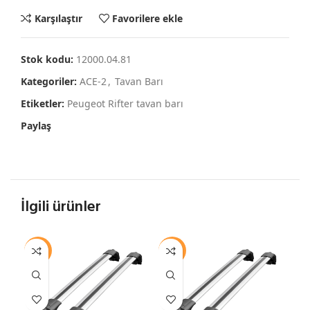
Karşılaştır
Favorilere ekle
Stok kodu:
12000.04.81
Kategoriler:
ACE-2
,
Tavan Barı
Etiketler:
Peugeot Rifter tavan barı
Paylaş
İlgili ürünler
-12%
-12%
-1