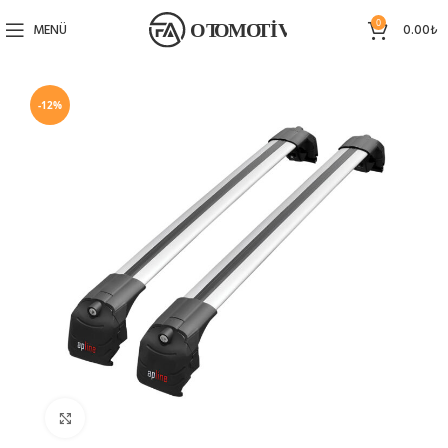
0
MENÜ
0.00
₺
-12%
Büyütmek için tıklayın