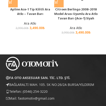
Apline Ace-1 Tip Kilitli Ara
Citroen Berlingo 2008-2018
Fo
Atkı – Tavan Barı
Model Arası Uyumlu Ara Atkı
M
Tavan Barı (Ace-1) Siyah
Ara
Ara Atkı
3,490.00
₺
Ara Atkı
3,990.00
₺
3,490.00
₺
3,990.00
₺
FA OTO AKSESUAR SAN. TİC. LTD. ŞTİ.
BAĞLARALTI MAH. 105. SK NO:26/2A BURSA/YILDIRIM
Telefon: (0546) 254-3220
Mail:
faotomotiv@gmail.com