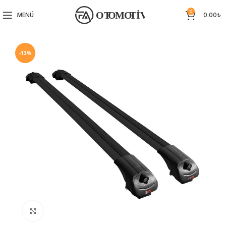
0
MENÜ
0.00
₺
-13%
Büyütmek için tıklayın