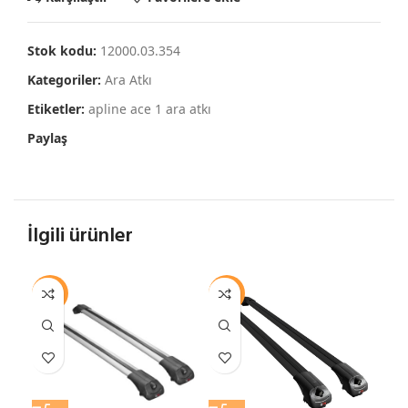
Stok kodu:
12000.03.354
Kategoriler:
Ara Atkı
Etiketler:
apline ace 1 ara atkı
Paylaş
İlgili ürünler
-13%
-13%
-1