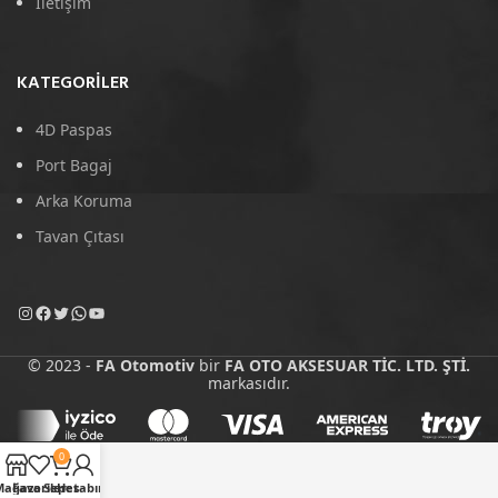
İletişim
KATEGORILER
4D Paspas
Port Bagaj
Arka Koruma
Tavan Çıtası
© 2023 -
FA Otomotiv
bir
FA OTO AKSESUAR TİC. LTD. ŞTİ.
markasıdır.
0
Mağaza
Favoriler
Sepet
Hesabım