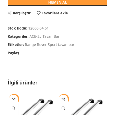
HEMEN AL
Karşılaştır
Favorilere ekle
Stok kodu:
12000.04.61
Kategoriler:
ACE-2
,
Tavan Barı
Etiketler:
Range Rover Sport tavan barı
Paylaş
İlgili ürünler
-12%
-12%
-1