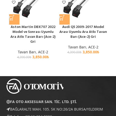
Aston Martin DBX707 2022
Audi Q5 2009-2017 Model
A
Model ve Sonrası Uyumlu
Arası Uyumlu Ara Atkı Tavan
Ara
Ara Atkı Tavan Barı (Ace-2)
Barı (Ace-2) Gri
Gri
Tavan Barı
,
ACE-2
Tavan Barı
,
ACE-2
3,850.00
₺
4,390.00
₺
3,850.00
₺
4,390.00
₺
FA OTO AKSESUAR SAN. TİC. LTD. ŞTİ.
BAĞLARALTI MAH. 105. SK NO:26/2A BURSA/YILDIRIM