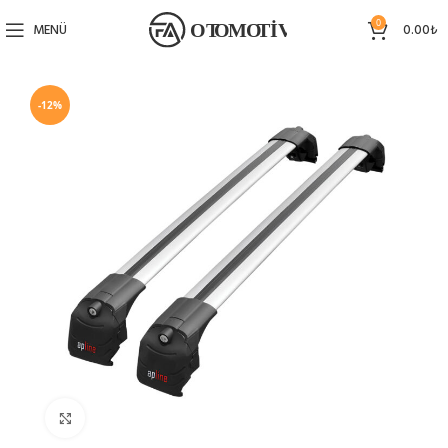
0
MENÜ
0.00
₺
-12%
Büyütmek için tıklayın