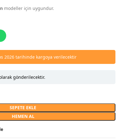
an
modeller için uygundur.
s 2026 tarihinde kargoya verilecektir
olarak gönderilecektir.
SEPETE EKLE
HEMEN AL
le