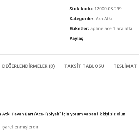
Stok kodu:
12000.03.299
Kategoriler:
Ara Atkı
Etiketler:
apline ace 1 ara atkı
Paylaş
DEĞERLENDIRMELER (0)
TAKSIT TABLOSU
TESLIMAT
kı Tavan Barı (Ace-1) Siyah” için yorum yapan ilk kişi siz olun
e işaretlenmişlerdir