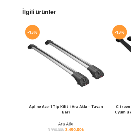
İlgili ürünler
-13%
-13%
Apline Ace-1 Tip Kilitli Ara Atkı – Tavan
Citroen
SEPETE EKLE
SEPETE EK
Barı
Uyumlu A
Ara Atkı
3,490.00
₺
3,990.00
₺