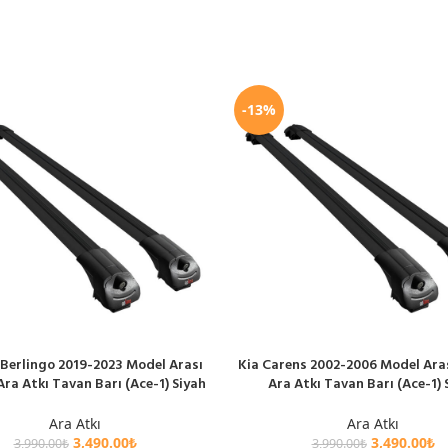
-13%
 Berlingo 2019-2023 Model Arası
Kia Carens 2002-2006 Model Ara
LE
SEPETE EKLE
ra Atkı Tavan Barı (Ace-1) Siyah
Ara Atkı Tavan Barı (Ace-1) 
Ara Atkı
Ara Atkı
3,490.00
₺
3,490.00
₺
3,990.00
₺
3,990.00
₺