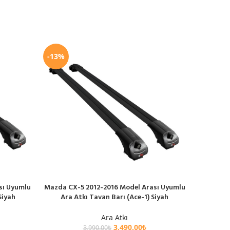
-13%
-13%
sı Uyumlu
Mazda CX-5 2012-2016 Model Arası Uyumlu
Mercede
SEPETE EKLE
SEPETE EK
Siyah
Ara Atkı Tavan Barı (Ace-1) Siyah
Uyumlu A
Ara Atkı
3,490.00
₺
3,990.00
₺