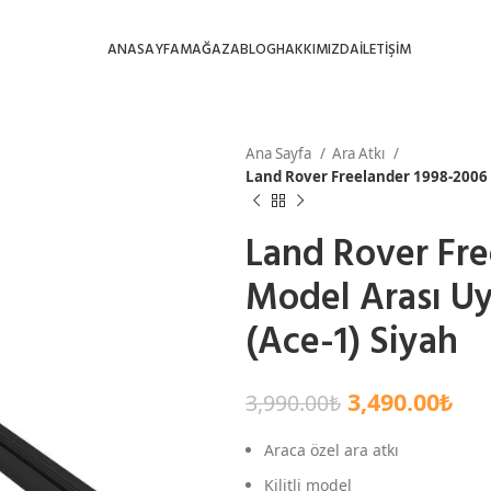
ANASAYFA
MAĞAZA
BLOG
HAKKIMIZDA
İLETİŞİM
Ana Sayfa
Ara Atkı
Land Rover Freelander 1998-2006 
Land Rover Fre
Model Arası Uy
(Ace-1) Siyah
3,490.00
₺
3,990.00
₺
Araca özel ara atkı
Kilitli model