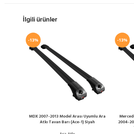
İlgili ürünler
-13%
-13%
MDX 2007-2013 Model Arası Uyumlu Ara
Mercede
SEPETE EKLE
SEPETE EK
Atkı Tavan Barı (Ace-1) Siyah
2004-20
Ara Atkı