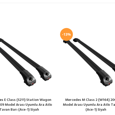
-13%
s E Class (S211) Station Wagon
Mercedes M Class 2 (W164) 20
LE
SEPETE EKLE
09 Model Arası Uyumlu Ara Atkı
Model Arası Uyumlu Ara Atkı Ta
Tavan Barı (Ace-1) Siyah
(Ace-1) Siyah