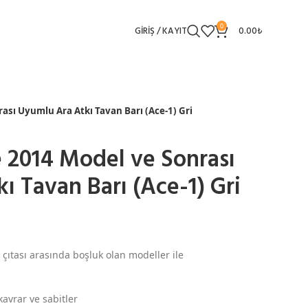
0
GIRIŞ / KAYIT
0.00
₺
ası Uyumlu Ara Atkı Tavan Barı (Ace-1) Gri
 2014 Model ve Sonrası
ı Tavan Barı (Ace-1) Gri
 çıtası arasında boşluk olan modeller ile
kavrar ve sabitler