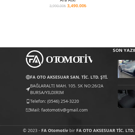
3,490.00
₺
3,990.00
₺
SON YAZI
FA OTO AKSESUAR SAN. TİC. LTD. ŞTİ.
BAĞLARALTI MAH. 105. SK NO:26/2A
BURSA/YILDIRIM
Telefon: (0546) 254-3220
Mail:
faotomotiv@gmail.com
© 2023 -
FA Otomotiv
bir
FA OTO AKSESUAR TİC. LTD. 