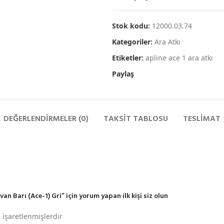
Stok kodu:
12000.03.74
Kategoriler:
Ara Atkı
Etiketler:
apline ace 1 ara atkı
Paylaş
DEĞERLENDIRMELER (0)
TAKSIT TABLOSU
TESLIMAT
 Barı (Ace-1) Gri” için yorum yapan ilk kişi siz olun
e işaretlenmişlerdir