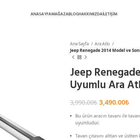
ANASAYFA
MAĞAZA
BLOG
HAKKIMIZDA
İLETİŞİM
Ana Sayfa
Ara Atkı
Jeep Renegade 2014 Model ve Sonr
Jeep Renegade
Uyumlu Ara Atk
3,490.00
₺
3,990.00
₺
Bu ürün aracın tavanı ile tavan
uyumludur.
Tavan çıtasını alttan ve üstten 