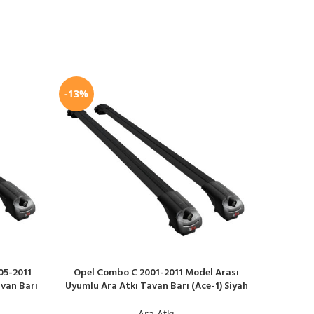
-13%
-13%
05-2011
Opel Combo C 2001-2011 Model Arası
Peugeot
SEPETE EKLE
SEPETE EK
van Barı
Uyumlu Ara Atkı Tavan Barı (Ace-1) Siyah
Model Ar
Ara Atkı