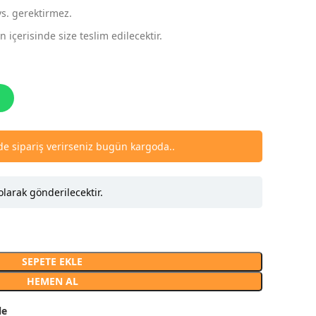
vs. gerektirmez.
 içerisinde size teslim edilecektir.
nde sipariş verirseniz bugün kargoda..
olarak gönderilecektir.
SEPETE EKLE
HEMEN AL
le