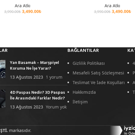
Ara Atkı
Ara Atkı
3,490.00
₺
3,490.00
₺
3,990.00
₺
3,990.00
₺
LAR
BAĞLANTILAR
KA
Yan Basamak – Marşpiyel
Gizlilik Politikası
4
Koruma Ne İşe Yarar?
Mesafeli Satış Sözleşmesi
P
13 Ağustos 2023
1 yorum
Teslimat Ve İade Koşulları
A
4D Paspas Nedir? 3D Paspas
Hakkımızda
T
İle Arasındaki Farklar Nedir?
İletişim
13 Ağustos 2023
Yorum yok
ŞTİ.
markasıdır.