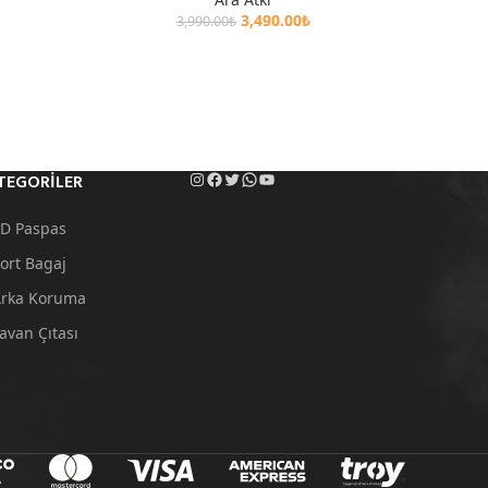
3,490.00
₺
3,990.00
₺
TEGORILER
D Paspas
ort Bagaj
rka Koruma
avan Çıtası