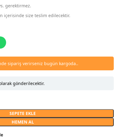
vs. gerektirmez.
 içerisinde size teslim edilecektir.
inde sipariş verirseniz bugün kargoda..
olarak gönderilecektir.
SEPETE EKLE
HEMEN AL
le