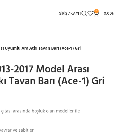
0
GIRIŞ / KAYIT
0.00
₺
sı Uyumlu Ara Atkı Tavan Barı (Ace-1) Gri
2013-2017 Model Arası
ı Tavan Barı (Ace-1) Gri
 çıtası arasında boşluk olan modeller ile
kavrar ve sabitler