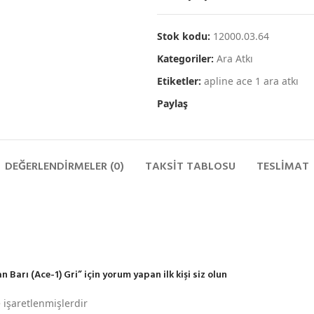
Stok kodu:
12000.03.64
Kategoriler:
Ara Atkı
Etiketler:
apline ace 1 ara atkı
Paylaş
DEĞERLENDIRMELER (0)
TAKSIT TABLOSU
TESLIMAT
Barı (Ace-1) Gri” için yorum yapan ilk kişi siz olun
e işaretlenmişlerdir