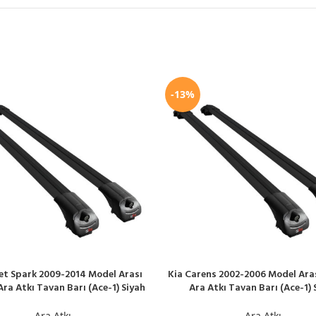
-13%
et Spark 2009-2014 Model Arası
Kia Carens 2002-2006 Model Ara
LE
SEPETE EKLE
ra Atkı Tavan Barı (Ace-1) Siyah
Ara Atkı Tavan Barı (Ace-1) 
Ara Atkı
Ara Atkı