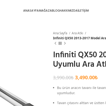
ANASAYFA
MAĞAZA
BLOG
HAKKIMIZDA
İLETİŞİM
Ana Sayfa
Ara Atkı
Infiniti QX50 2013-2017 Model Ara
Infiniti QX50 
Uyumlu Ara Atk
3,490.00
₺
3,990.00
₺
Bu ürün aracın tavanı ile tavan
uyumludur.
Tavan çıtasını alttan ve üstten 