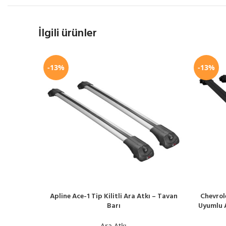
İlgili ürünler
-13%
-13%
Apline Ace-1 Tip Kilitli Ara Atkı – Tavan
Chevrol
SEPETE EKLE
SEPETE EK
Barı
Uyumlu A
Ara Atkı