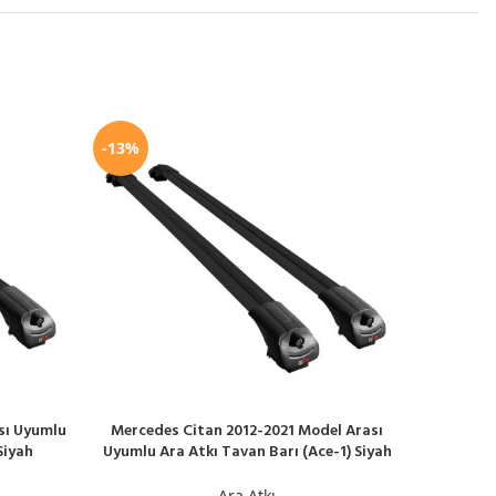
-13%
-13%
sı Uyumlu
Mercedes Citan 2012-2021 Model Arası
Nissan 
SEPETE EKLE
SEPETE EK
Siyah
Uyumlu Ara Atkı Tavan Barı (Ace-1) Siyah
Uyumlu A
Ara Atkı