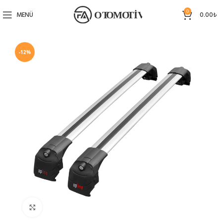
0
MENÜ
0.00
₺
-12%
Büyütmek için tıklayın