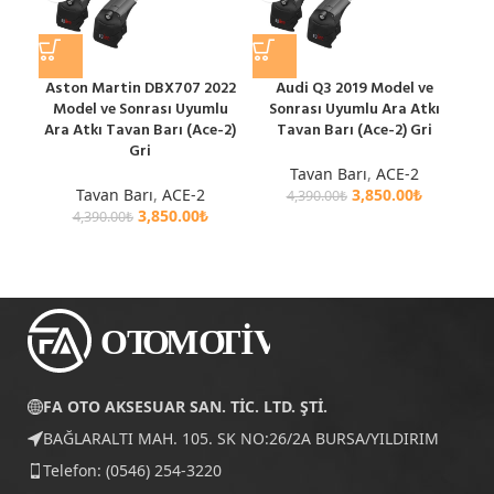
Aston Martin DBX707 2022
Audi Q3 2019 Model ve
A
Model ve Sonrası Uyumlu
Sonrası Uyumlu Ara Atkı
Ara
Ara Atkı Tavan Barı (Ace-2)
Tavan Barı (Ace-2) Gri
Gri
Tavan Barı
,
ACE-2
Tavan Barı
,
ACE-2
3,850.00
₺
4,390.00
₺
3,850.00
₺
4,390.00
₺
FA OTO AKSESUAR SAN. TİC. LTD. ŞTİ.
BAĞLARALTI MAH. 105. SK NO:26/2A BURSA/YILDIRIM
Telefon: (0546) 254-3220