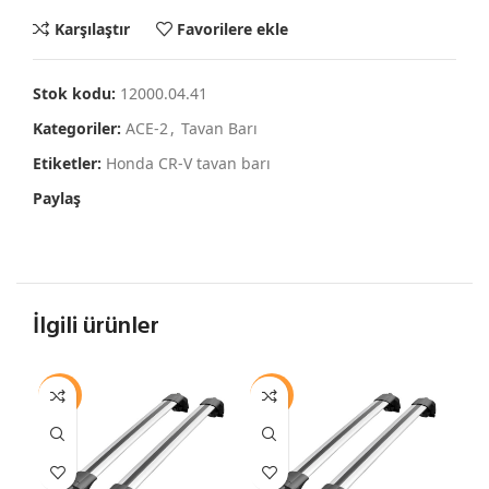
Karşılaştır
Favorilere ekle
Stok kodu:
12000.04.41
Kategoriler:
ACE-2
,
Tavan Barı
Etiketler:
Honda CR-V tavan barı
Paylaş
İlgili ürünler
-12%
-12%
-1