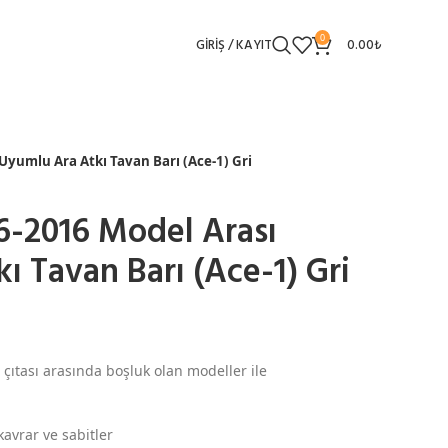
0
GIRIŞ / KAYIT
0.00
₺
Uyumlu Ara Atkı Tavan Barı (Ace-1) Gri
6-2016 Model Arası
ı Tavan Barı (Ace-1) Gri
 çıtası arasında boşluk olan modeller ile
kavrar ve sabitler