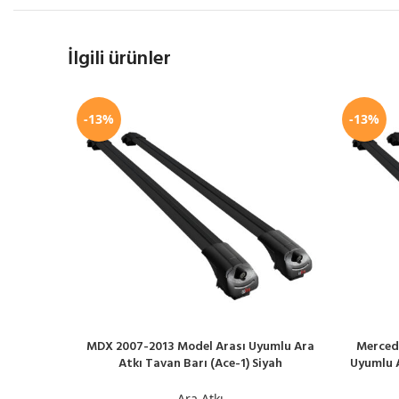
İlgili ürünler
-13%
-13%
MDX 2007-2013 Model Arası Uyumlu Ara
Mercede
SEPETE EKLE
SEPETE EK
Atkı Tavan Barı (Ace-1) Siyah
Uyumlu A
Ara Atkı