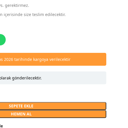
vs. gerektirmez.
 içerisinde size teslim edilecektir.
s 2026 tarihinde kargoya verilecektir
olarak gönderilecektir.
SEPETE EKLE
HEMEN AL
le