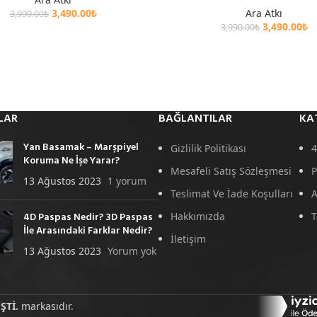
3,490.00
₺
Ara Atkı
3,990.00
₺
3,490.00
₺
3,990.00
₺
LAR
BAĞLANTILAR
KA
Yan Basamak – Marşpiyel
Gizlilik Politikası
4
Koruma Ne İşe Yarar?
Mesafeli Satış Sözleşmesi
P
13 Ağustos 2023
1 yorum
Teslimat Ve İade Koşulları
A
4D Paspas Nedir? 3D Paspas
Hakkımızda
T
İle Arasındaki Farklar Nedir?
İletişim
13 Ağustos 2023
Yorum yok
ŞTİ.
markasıdır.