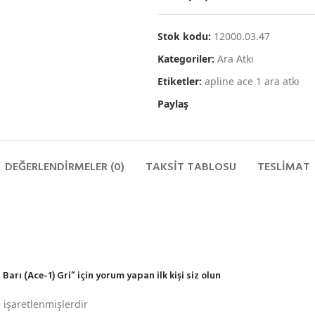
Stok kodu:
12000.03.47
Kategoriler:
Ara Atkı
Etiketler:
apline ace 1 ara atkı
Paylaş
DEĞERLENDIRMELER (0)
TAKSIT TABLOSU
TESLIMAT
rı (Ace-1) Gri” için yorum yapan ilk kişi siz olun
e işaretlenmişlerdir