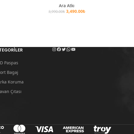
Ara Atkı
3,490.00
₺
3,990.00
₺
TEGORILER
D Paspas
ort Bagaj
rka Koruma
avan Çıtası