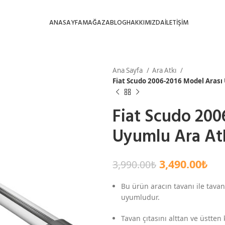
ANASAYFA
MAĞAZA
BLOG
HAKKIMIZDA
İLETİŞİM
Ana Sayfa
Ara Atkı
Fiat Scudo 2006-2016 Model Arası 
Fiat Scudo 200
Uyumlu Ara Atk
3,490.00
₺
3,990.00
₺
Bu ürün aracın tavanı ile tavan
uyumludur.
Tavan çıtasını alttan ve üstten 