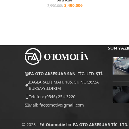
3,490.00
₺
3,990.00
₺
SON YAZI
FA OTO AKSESUAR SAN. TİC. LTD. ŞTİ.
BAĞLARALTI MAH. 105. SK NO:26/2A
BURSA/YILDIRIM
Telefon: (0546) 254-3220
Mail:
faotomotiv@gmail.com
© 2023 -
FA Otomotiv
bir
FA OTO AKSESUAR TİC. LTD. 