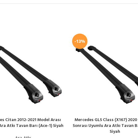
-13%
s Citan 2012-2021 Model Arası
Mercedes GLS Class (X167) 2020
LE
SEPETE EKLE
ra Atkı Tavan Barı (Ace-1) Siyah
Sonrası Uyumlu Ara Atkı Tavan Ba
Siyah
Ara Atkı