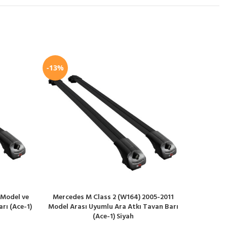
-13%
-13%
 Model ve
Mercedes M Class 2 (W164) 2005-2011
Nissan 
SEPETE EKLE
SEPETE EK
rı (Ace-1)
Model Arası Uyumlu Ara Atkı Tavan Barı
Uyumlu A
(Ace-1) Siyah