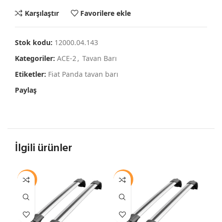
Karşılaştır
Favorilere ekle
Stok kodu:
12000.04.143
Kategoriler:
ACE-2
,
Tavan Barı
Etiketler:
Fiat Panda tavan barı
Paylaş
İlgili ürünler
-12%
-12%
-1