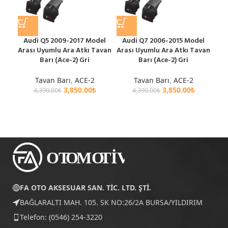
Audi Q5 2009-2017 Model
Audi Q7 2006-2015 Model
BM
Arası Uyumlu Ara Atkı Tavan
Arası Uyumlu Ara Atkı Tavan
Ara
Barı (Ace-2) Gri
Barı (Ace-2) Gri
Tavan Barı
,
ACE-2
Tavan Barı
,
ACE-2
3,850.00
₺
3,850.00
₺
4,390.00
₺
4,390.00
₺
FA OTO AKSESUAR SAN. TİC. LTD. ŞTİ.
BAĞLARALTI MAH. 105. SK NO:26/2A BURSA/YILDIRIM
Telefon: (0546) 254-3220