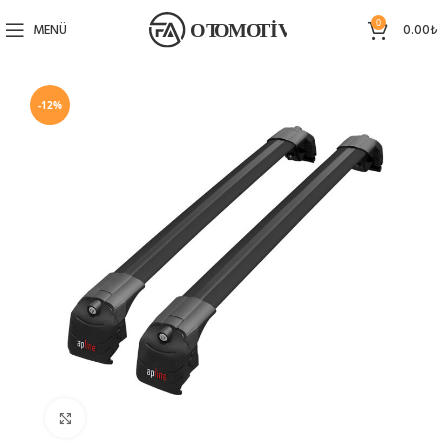
0
MENÜ
0.00
₺
-12%
Büyütmek için tıklayın