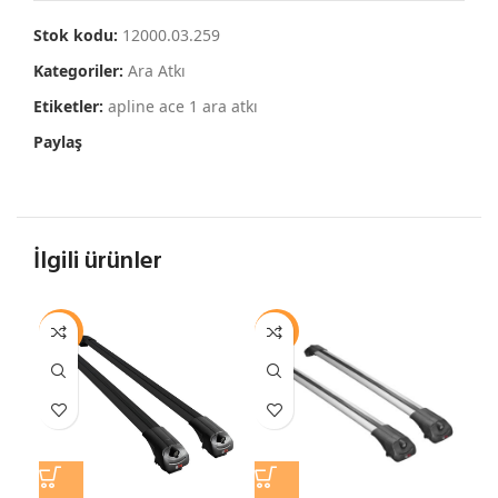
Stok kodu:
12000.03.259
Kategoriler:
Ara Atkı
Etiketler:
apline ace 1 ara atkı
Paylaş
İlgili ürünler
-13%
-13%
-1