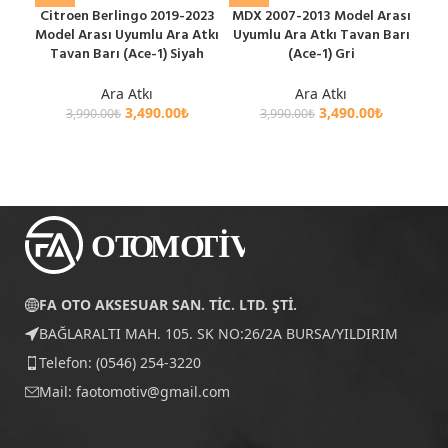
Citroen Berlingo 2019-2023
MDX 2007-2013 Model Arası
Me
Model Arası Uyumlu Ara Atkı
Uyumlu Ara Atkı Tavan Barı
Mod
Tavan Barı (Ace-1) Siyah
(Ace-1) Gri
T
Ara Atkı
Ara Atkı
3,490.00
₺
3,490.00
₺
3,990.00
₺
3,990.00
₺
FA OTO AKSESUAR SAN. TİC. LTD. ŞTİ.
BAĞLARALTI MAH. 105. SK NO:26/2A BURSA/YILDIRIM
Telefon: (0546) 254-3220
Mail:
faotomotiv@gmail.com