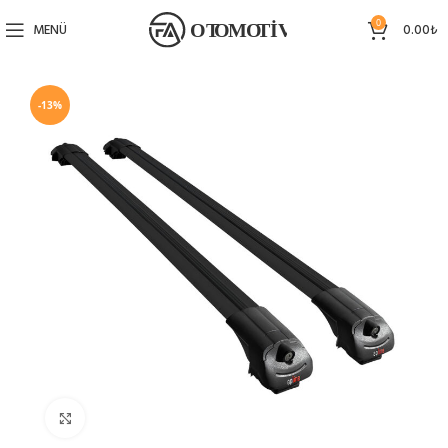
0
MENÜ
0.00
₺
-13%
Büyütmek için tıklayın