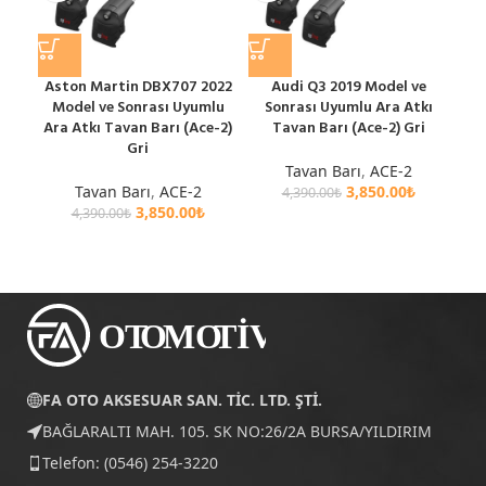
Aston Martin DBX707 2022
Audi Q3 2019 Model ve
Au
Model ve Sonrası Uyumlu
Sonrası Uyumlu Ara Atkı
ve
Ara Atkı Tavan Barı (Ace-2)
Tavan Barı (Ace-2) Gri
Gri
Tavan Barı
,
ACE-2
Tavan Barı
,
ACE-2
3,850.00
₺
4,390.00
₺
3,850.00
₺
4,390.00
₺
FA OTO AKSESUAR SAN. TİC. LTD. ŞTİ.
BAĞLARALTI MAH. 105. SK NO:26/2A BURSA/YILDIRIM
Telefon: (0546) 254-3220