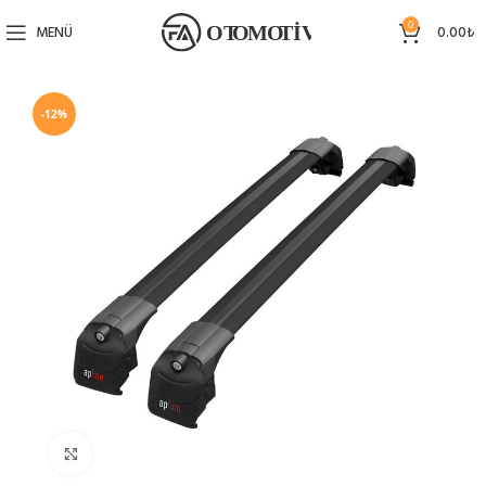
0
MENÜ
0.00
₺
-12%
Büyütmek için tıklayın