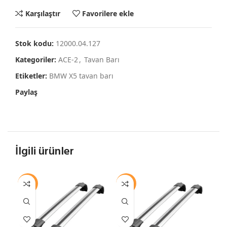
Karşılaştır
Favorilere ekle
Stok kodu:
12000.04.127
Kategoriler:
ACE-2
,
Tavan Barı
Etiketler:
BMW X5 tavan barı
Paylaş
İlgili ürünler
-12%
-12%
-1