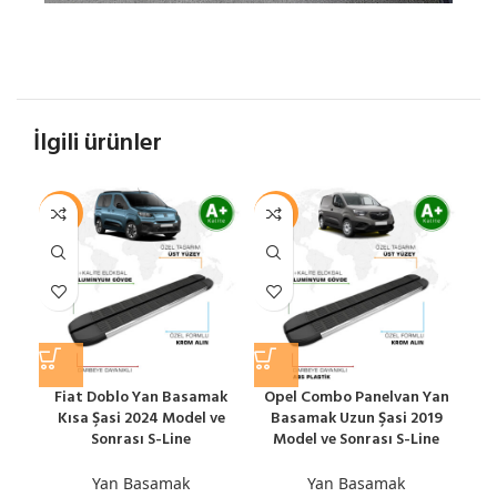
İlgili ürünler
-11%
-10%
-1
Fiat Doblo Yan Basamak
Opel Combo Panelvan Yan
Op
Kısa Şasi 2024 Model ve
Basamak Uzun Şasi 2019
B
Sonrası S-Line
Model ve Sonrası S-Line
M
Yan Basamak
Yan Basamak