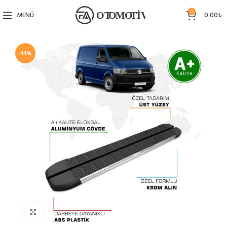
0
MENÜ
0.00
₺
-11%
Büyütmek için tıklayın