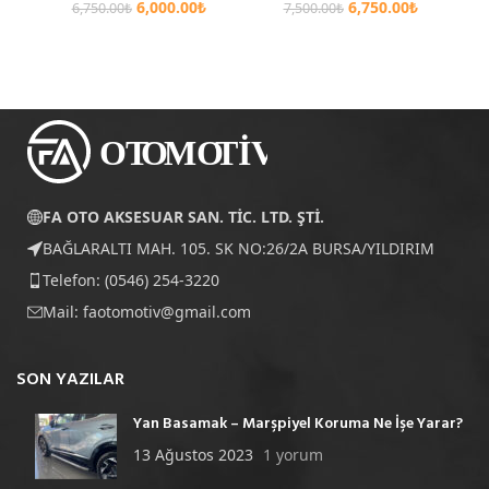
6,000.00
₺
6,750.00
₺
6,750.00
₺
7,500.00
₺
FA OTO AKSESUAR SAN. TİC. LTD. ŞTİ.
BAĞLARALTI MAH. 105. SK NO:26/2A BURSA/YILDIRIM
Telefon: (0546) 254-3220
Mail:
faotomotiv@gmail.com
SON YAZILAR
Yan Basamak – Marşpiyel Koruma Ne İşe Yarar?
13 Ağustos 2023
1 yorum