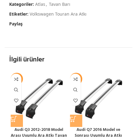
Kategoriler:
Atlas
,
Tavan Barı
Etiketler:
Volkswagen Touran Ara Atkı
Paylaş
İlgili ürünler
-12%
-12%
-1
Audi Q3 2012-2018 Model
Audi Q7 2016 Model ve
Arası Uyumlu Ara Atkı Tavan
Sonrası Uyumlu Ara Atkı
S