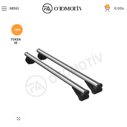
0
MENÜ
0.00
₺
-10%
TÜKEN
DI
Büyütmek için tıklayın