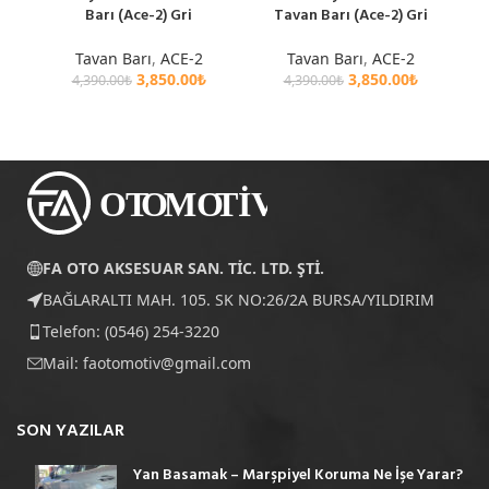
Barı (Ace-2) Gri
Tavan Barı (Ace-2) Gri
Tavan Barı
,
ACE-2
Tavan Barı
,
ACE-2
3,850.00
₺
3,850.00
₺
4,390.00
₺
4,390.00
₺
FA OTO AKSESUAR SAN. TİC. LTD. ŞTİ.
BAĞLARALTI MAH. 105. SK NO:26/2A BURSA/YILDIRIM
Telefon: (0546) 254-3220
Mail:
faotomotiv@gmail.com
SON YAZILAR
Yan Basamak – Marşpiyel Koruma Ne İşe Yarar?