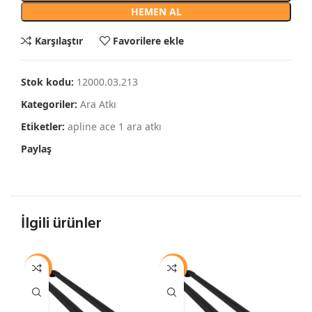
HEMEN AL
Karşılaştır
Favorilere ekle
Stok kodu:
12000.03.213
Kategoriler:
Ara Atkı
Etiketler:
apline ace 1 ara atkı
Paylaş
İlgili ürünler
-13%
-13%
-1