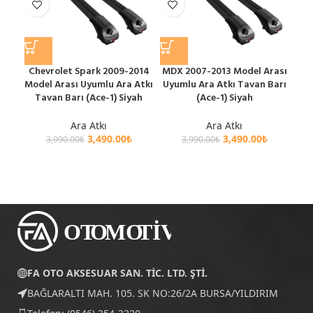
Chevrolet Spark 2009-2014
MDX 2007-2013 Model Arası
M
Model Arası Uyumlu Ara Atkı
Uyumlu Ara Atkı Tavan Barı
St
Tavan Barı (Ace-1) Siyah
(Ace-1) Siyah
Mod
T
Ara Atkı
Ara Atkı
3,490.00
₺
3,490.00
₺
3,990.00
₺
3,990.00
₺
FA OTO AKSESUAR SAN. TİC. LTD. ŞTİ.
BAĞLARALTI MAH. 105. SK NO:26/2A BURSA/YILDIRIM