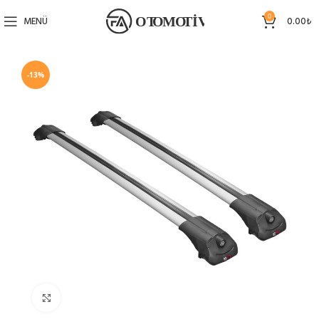
0
MENÜ
0.00
₺
-13%
Büyütmek için tıklayın