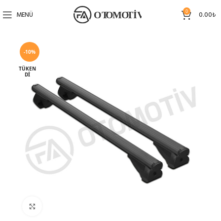
0
MENÜ
0.00
₺
-10%
TÜKEN
DI
Büyütmek için tıklayın