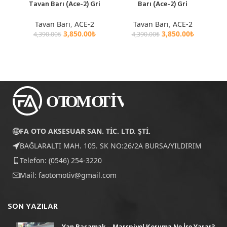
Tavan Barı (Ace-2) Gri
Barı (Ace-2) Gri
Tavan Barı
,
ACE-2
Tavan Barı
,
ACE-2
3,850.00
₺
3,850.00
₺
4,390.00
₺
4,390.00
₺
FA OTO AKSESUAR SAN. TİC. LTD. ŞTİ.
BAĞLARALTI MAH. 105. SK NO:26/2A BURSA/YILDIRIM
Telefon: (0546) 254-3220
Mail:
faotomotiv@gmail.com
SON YAZILAR