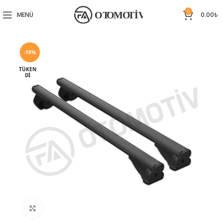
0
MENÜ
0.00
₺
-10%
TÜKEN
DI
Büyütmek için tıklayın