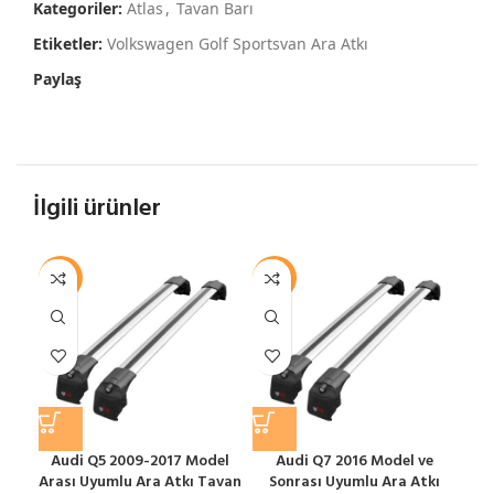
Kategoriler:
Atlas
,
Tavan Barı
Etiketler:
Volkswagen Golf Sportsvan Ara Atkı
Paylaş
İlgili ürünler
-12%
-12%
-1
Audi Q5 2009-2017 Model
Audi Q7 2016 Model ve
Arası Uyumlu Ara Atkı Tavan
Sonrası Uyumlu Ara Atkı
S