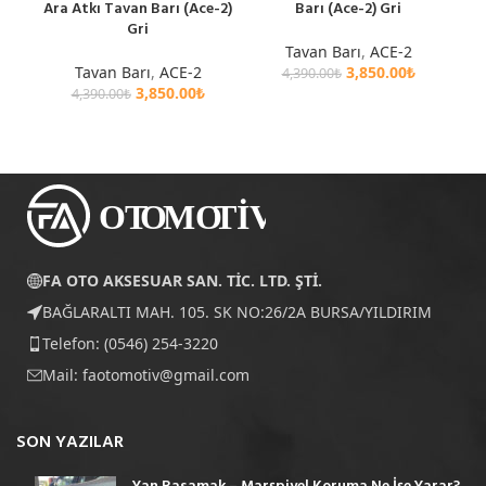
Ara Atkı Tavan Barı (Ace-2)
Barı (Ace-2) Gri
Gri
Tavan Barı
,
ACE-2
Tavan Barı
,
ACE-2
3,850.00
₺
4,390.00
₺
3,850.00
₺
4,390.00
₺
FA OTO AKSESUAR SAN. TİC. LTD. ŞTİ.
BAĞLARALTI MAH. 105. SK NO:26/2A BURSA/YILDIRIM
Telefon: (0546) 254-3220
Mail:
faotomotiv@gmail.com
SON YAZILAR