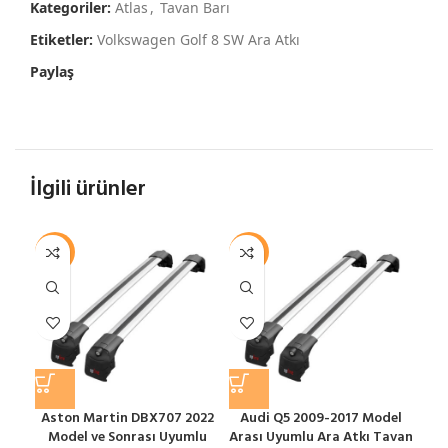
Kategoriler:
Atlas
,
Tavan Barı
Etiketler:
Volkswagen Golf 8 SW Ara Atkı
Paylaş
İlgili ürünler
-12%
-12%
-1
Aston Martin DBX707 2022
Audi Q5 2009-2017 Model
Model ve Sonrası Uyumlu
Arası Uyumlu Ara Atkı Tavan
S