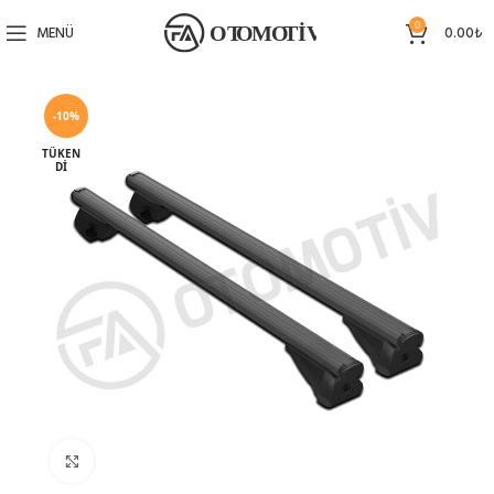
0
MENÜ
0.00
₺
-10%
TÜKEN
DI
Büyütmek için tıklayın