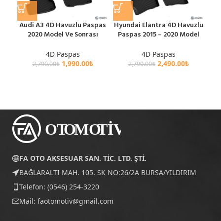
Audi A3 4D Havuzlu Paspas
Hyundai Elantra 4D Havuzlu
Me
2020 Model Ve Sonrası
Paspas 2015 – 2020 Model
Hav
4D Paspas
4D Paspas
1,990.00
₺
2,490.00
₺
2,790.00
₺
2,790.00
₺
FA OTO AKSESUAR SAN. TİC. LTD. ŞTİ.
BAĞLARALTI MAH. 105. SK NO:26/2A BURSA/YILDIRIM
Telefon: (0546) 254-3220
Mail:
faotomotiv@gmail.com