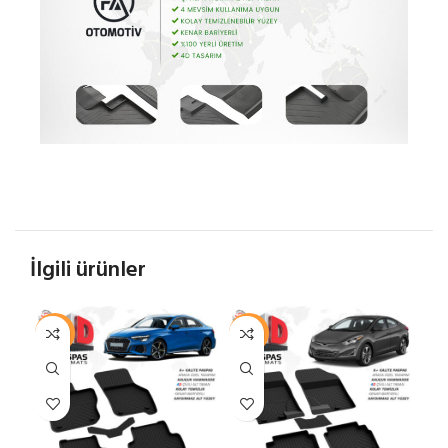
İlgili ürünler
-29%
-11%