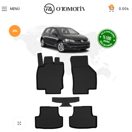
0
MENÜ
0.00
₺
-9%
Büyütmek için tıklayın