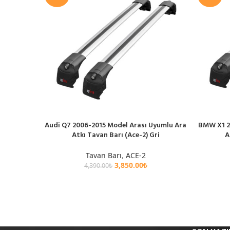
Audi Q7 2006-2015 Model Arası Uyumlu Ara
BMW X1 2
SEPETE EKLE
SEPETE EK
Atkı Tavan Barı (Ace-2) Gri
A
Tavan Barı
,
ACE-2
3,850.00
₺
4,390.00
₺