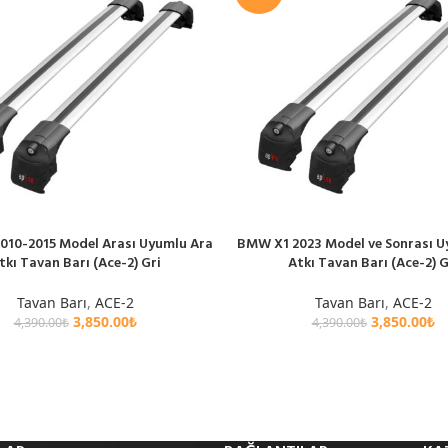
010-2015 Model Arası Uyumlu Ara
BMW X1 2023 Model ve Sonrası U
LE
SEPETE EKLE
tkı Tavan Barı (Ace-2) Gri
Atkı Tavan Barı (Ace-2) G
Tavan Barı
,
ACE-2
Tavan Barı
,
ACE-2
3,850.00
₺
3,850.00
₺
4,390.00
₺
4,390.00
₺