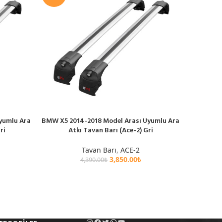
yumlu Ara
BMW X5 2014-2018 Model Arası Uyumlu Ara
Cadill
SEPETE EKLE
SEPETE EK
ri
Atkı Tavan Barı (Ace-2) Gri
Uyumlu 
Tavan Barı
,
ACE-2
3,850.00
₺
4,390.00
₺