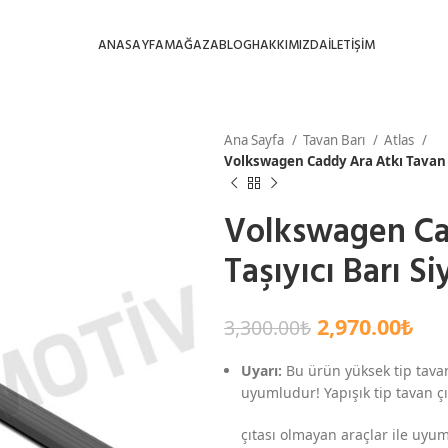
ANASAYFA
MAĞAZA
BLOG
HAKKIMIZDA
İLETİŞİM
Ana Sayfa
Tavan Barı
Atlas
Volkswagen Caddy Ara Atkı Tavan T
Volkswagen Ca
Taşıyıcı Barı 
2,970.00
₺
3,300.00
₺
Uyarı:
Bu ürün yüksek tip tavan
uyumludur! Yapışık tip tavan çıt
çıtası olmayan araçlar ile uyum