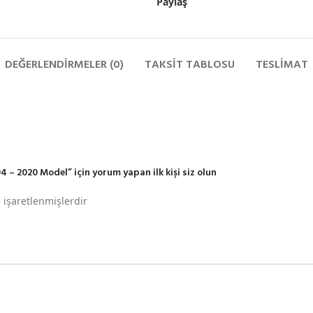
Paylaş
DEĞERLENDIRMELER (0)
TAKSIT TABLOSU
TESLIMAT
 – 2020 Model” için yorum yapan ilk kişi siz olun
e işaretlenmişlerdir