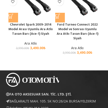
Chevrolet Spark 2009-2014
Ford Turneo Connect 2022
MDX
Model Arası Uyumlu Ara Atkı
Model ve Sonrası Uyumlu
Uyu
Tavan Barı (Ace-1) Siyah
Ara Atkı Tavan Barı (Ace-1)
Siyah
Ara Atkı
3,490.00
₺
Ara Atkı
3,990.00
₺
3,490.00
₺
3,990.00
₺
FA OTO AKSESUAR SAN. TİC. LTD. ŞTİ.
BAĞLARALTI MAH. 105. SK NO:26/2A BURSA/YILDIRIM