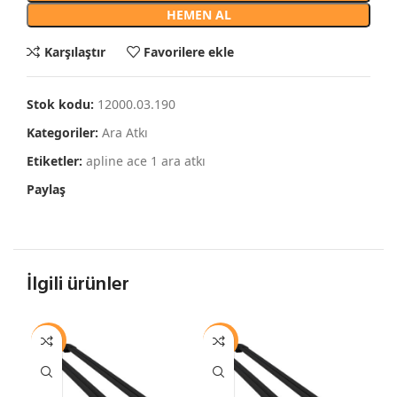
HEMEN AL
Karşılaştır
Favorilere ekle
Stok kodu:
12000.03.190
Kategoriler:
Ara Atkı
Etiketler:
apline ace 1 ara atkı
Paylaş
İlgili ürünler
-13%
-13%
-1