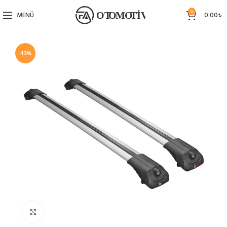
0
MENÜ
0.00
₺
-13%
Büyütmek için tıklayın