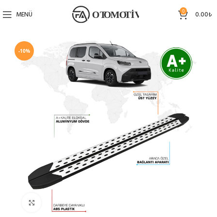
0
MENÜ
0.00
₺
-10%
Büyütmek için tıklayın