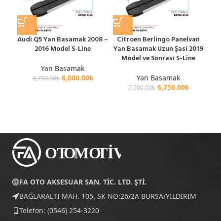
Audi Q5 Yan Basamak 2008 –
Citroen Berlingo Panelvan
Ci
2016 Model S-Line
Yan Basamak Uzun Şasi 2019
Yan
Model ve Sonrası S-Line
M
Yan Basamak
6,000.00
₺
Yan Basamak
6,750.00
₺
6,750.00
₺
7,500.00
₺
FA OTO AKSESUAR SAN. TİC. LTD. ŞTİ.
BAĞLARALTI MAH. 105. SK NO:26/2A BURSA/YILDIRIM
Telefon: (0546) 254-3220