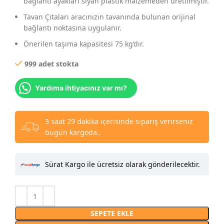
bağlantı ayakları siyah plastik malzemeden üretilmiştir.
Tavan Çıtaları aracınızın tavanında bulunan orijinal
bağlantı noktasına uygulanır.
Önerilen taşıma kapasitesi 75 kg’dır.
999 adet stokta
Yardıma ihtiyacınız var mı?
3 saat 29 dakika içerisinde sipariş verirseniz
bugün kargoda..
Sürat Kargo ile ücretsiz olarak gönderilecektir.
SEPETE EKLE