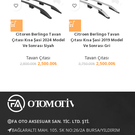
Citoren Berlingo Tavan
Citroen Berlingo Tavan
Fia
Çıtası Kısa Şasi 2024 Model
Çıtası Kısa Şasi 2019 Model
Şa
Ve Sonrası Siyah
Ve Sonrası Gri
Tavan Çıtası
Tavan Çıtası
2,500.00
₺
2,500.00
₺
2,800.00
₺
3,750.00
₺
FA OTO AKSESUAR SAN. TİC. LTD. ŞTİ.
BAĞLARALTI MAH. 105. SK NO:26/2A BURSA/YILDIRIM