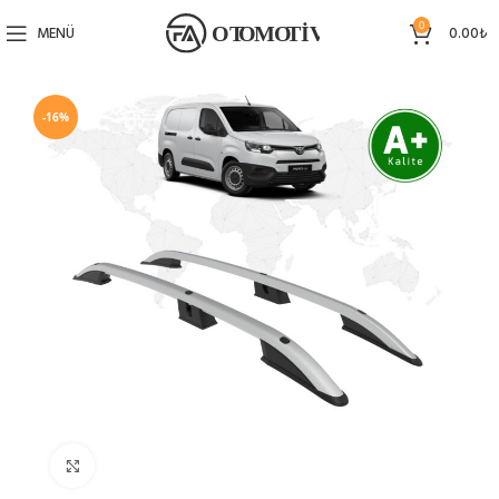
0
MENÜ
0.00
₺
-16%
Büyütmek için tıklayın