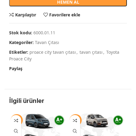
HEMEN AL
Karşılaştır
Favorilere ekle
Stok kodu:
6000.01.11
Kategoriler:
Tavan Çıtası
Etiketler:
proace city tavan çıtası
,
tavan çıtası
,
Toyota
Proace City
Paylaş
İlgili ürünler
-11%
-33%
-1