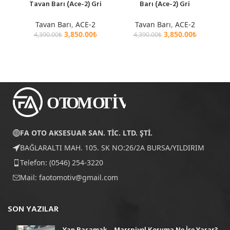
Tavan Barı (Ace-2) Gri
Barı (Ace-2) Gri
Tavan Barı
,
ACE-2
Tavan Barı
,
ACE-2
3,850.00
₺
3,850.00
₺
4,390.00
₺
4,390.00
₺
FA OTO AKSESUAR SAN. TİC. LTD. ŞTİ.
BAĞLARALTI MAH. 105. SK NO:26/2A BURSA/YILDIRIM
Telefon: (0546) 254-3220
Mail:
faotomotiv@gmail.com
SON YAZILAR