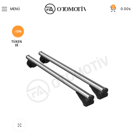
0
MENÜ
0.00
₺
-10%
TÜKEN
DI
Büyütmek için tıklayın