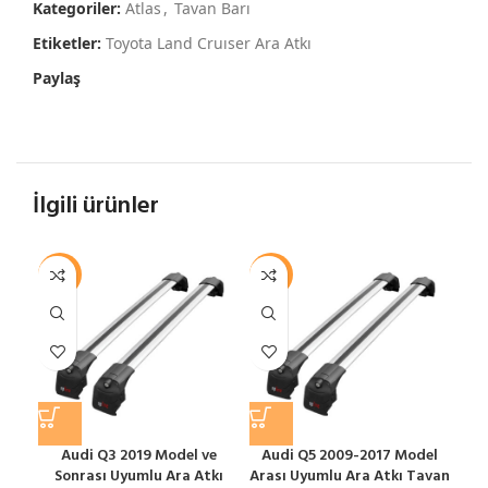
Kategoriler:
Atlas
,
Tavan Barı
Etiketler:
Toyota Land Cruıser Ara Atkı
Paylaş
İlgili ürünler
-12%
-12%
-1
Audi Q3 2019 Model ve
Audi Q5 2009-2017 Model
A
Sonrası Uyumlu Ara Atkı
Arası Uyumlu Ara Atkı Tavan
Ara