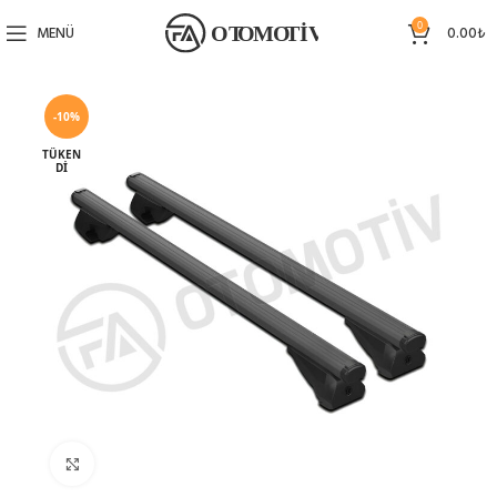
0
MENÜ
0.00
₺
-10%
TÜKEN
DI
Büyütmek için tıklayın