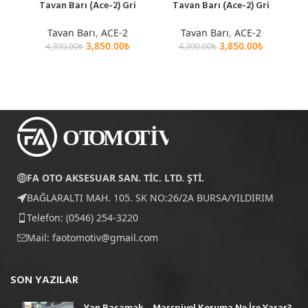
Tavan Barı (Ace-2) Gri
Tavan Barı (Ace-2) Gri
Tavan Barı
,
ACE-2
Tavan Barı
,
ACE-2
3,850.00
₺
3,850.00
₺
4,390.00
₺
4,390.00
₺
FA OTO AKSESUAR SAN. TİC. LTD. ŞTİ.
BAĞLARALTI MAH. 105. SK NO:26/2A BURSA/YILDIRIM
Telefon: (0546) 254-3220
Mail:
faotomotiv@gmail.com
SON YAZILAR