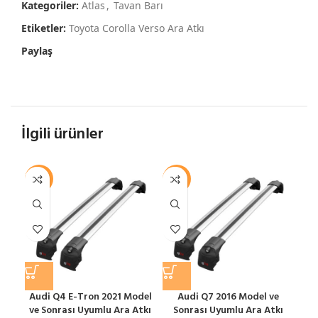
Kategoriler:
Atlas
,
Tavan Barı
Etiketler:
Toyota Corolla Verso Ara Atkı
Paylaş
İlgili ürünler
-12%
-12%
-1
Audi Q4 E-Tron 2021 Model
Audi Q7 2016 Model ve
B
ve Sonrası Uyumlu Ara Atkı
Sonrası Uyumlu Ara Atkı
Ara