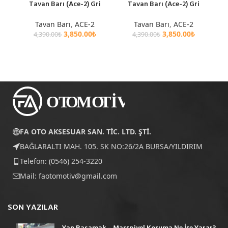
Tavan Barı (Ace-2) Gri
Tavan Barı (Ace-2) Gri
Tavan Barı
,
ACE-2
Tavan Barı
,
ACE-2
3,850.00
₺
3,850.00
₺
4,390.00
₺
4,390.00
₺
FA OTO AKSESUAR SAN. TİC. LTD. ŞTİ.
BAĞLARALTI MAH. 105. SK NO:26/2A BURSA/YILDIRIM
Telefon: (0546) 254-3220
Mail:
faotomotiv@gmail.com
SON YAZILAR