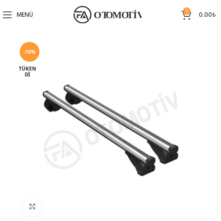
0
MENÜ
0.00
₺
-10%
TÜKEN
DI
Büyütmek için tıklayın