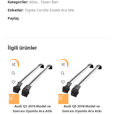
Kategoriler:
Atlas
,
Tavan Barı
Etiketler:
Toyota Corolla Estate Ara Atkı
Paylaş
İlgili ürünler
-12%
-12%
-1
Audi Q3 2019 Model ve
Audi Q5 2018 Model ve
Sonrası Uyumlu Ara Atkı
Sonrası Uyumlu Ara Atkı
S