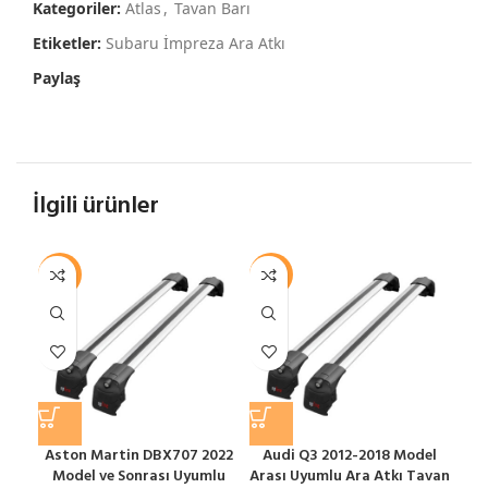
Kategoriler:
Atlas
,
Tavan Barı
Etiketler:
Subaru İmpreza Ara Atkı
Paylaş
İlgili ürünler
-12%
-12%
-1
Aston Martin DBX707 2022
Audi Q3 2012-2018 Model
A
Model ve Sonrası Uyumlu
Arası Uyumlu Ara Atkı Tavan
Ara