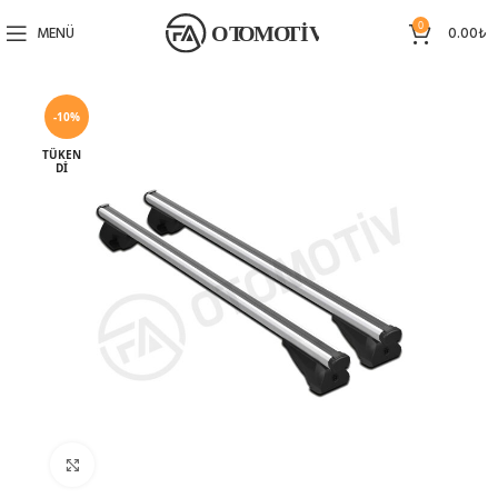
0
MENÜ
0.00
₺
-10%
TÜKEN
DI
Büyütmek için tıklayın