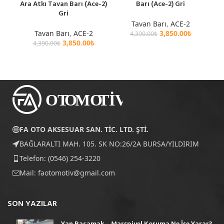
Ara Atkı Tavan Barı (Ace-2)
Barı (Ace-2) Gri
Gri
Tavan Barı
,
ACE-2
Tavan Barı
,
ACE-2
3,850.00
₺
4,390.00
₺
3,850.00
₺
4,390.00
₺
FA OTO AKSESUAR SAN. TİC. LTD. ŞTİ.
BAĞLARALTI MAH. 105. SK NO:26/2A BURSA/YILDIRIM
Telefon: (0546) 254-3220
Mail:
faotomotiv@gmail.com
SON YAZILAR