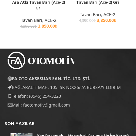
Ara Atkı Tavan Barı (Ace-2)
Tavan Barı (Ace-2) Gri
Gri
Tavan Barı
,
ACE-2
Tavan Barı
,
ACE-2
3,850.00
₺
4,390.00
₺
3,850.00
₺
4,390.00
₺
FA OTO AKSESUAR SAN. TİC. LTD. ŞTİ.
BAĞLARALTI MAH. 105. SK NO:26/2A BURSA/YILDIRIM
Telefon: (0546) 254-3220
Mail:
faotomotiv@gmail.com
SON YAZILAR