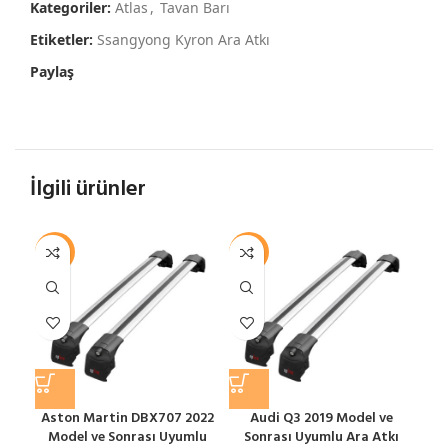
Kategoriler:
Atlas
,
Tavan Barı
Etiketler:
Ssangyong Kyron Ara Atkı
Paylaş
İlgili ürünler
-12%
-12%
-1
Aston Martin DBX707 2022
Audi Q3 2019 Model ve
Au
Model ve Sonrası Uyumlu
Sonrası Uyumlu Ara Atkı
ve