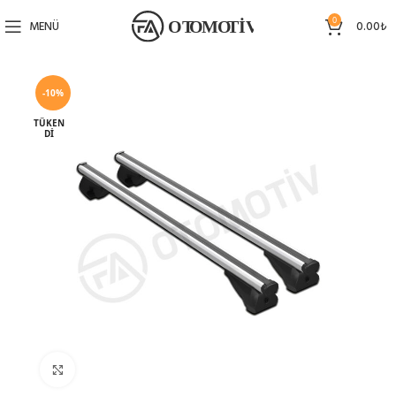
0
MENÜ
0.00
₺
-10%
TÜKEN
DI
Büyütmek için tıklayın