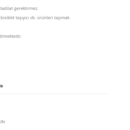
tadilat gerektirmez.
isiklet taşıyıcı vb. ürünleri taşımak
ilmektedir.
le
tkı