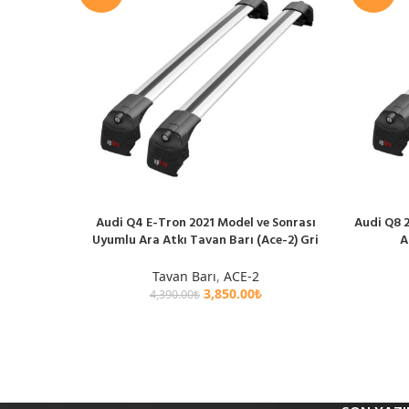
Audi Q4 E-Tron 2021 Model ve Sonrası
Audi Q8 
SEPETE EKLE
SEPETE EK
Uyumlu Ara Atkı Tavan Barı (Ace-2) Gri
A
Tavan Barı
,
ACE-2
3,850.00
₺
4,390.00
₺