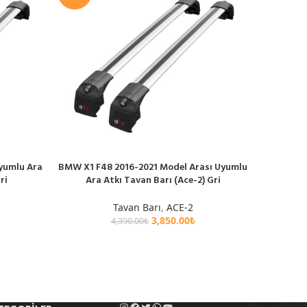
yumlu Ara
BMW X1 F48 2016-2021 Model Arası Uyumlu
BMW X3 20
SEPETE EKLE
SEPETE EK
ri
Ara Atkı Tavan Barı (Ace-2) Gri
A
Tavan Barı
,
ACE-2
3,850.00
₺
4,390.00
₺