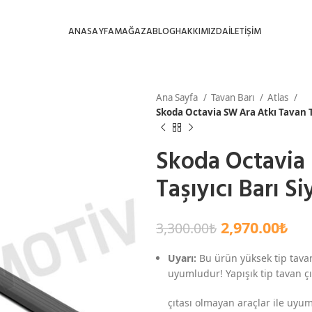
ANASAYFA
MAĞAZA
BLOG
HAKKIMIZDA
İLETİŞİM
Ana Sayfa
Tavan Barı
Atlas
Skoda Octavia SW Ara Atkı Tavan T
Skoda Octavia
Taşıyıcı Barı S
2,970.00
₺
3,300.00
₺
Uyarı:
Bu ürün yüksek tip tavan
uyumludur! Yapışık tip tavan çıt
çıtası olmayan araçlar ile uyum