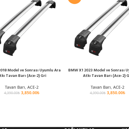
2018 Model ve Sonrası Uyumlu Ara
BMW X1 2023 Model ve Sonrası U
LE
SEPETE EKLE
tkı Tavan Barı (Ace-2) Gri
Atkı Tavan Barı (Ace-2) G
Tavan Barı
,
ACE-2
Tavan Barı
,
ACE-2
3,850.00
₺
3,850.00
₺
4,390.00
₺
4,390.00
₺