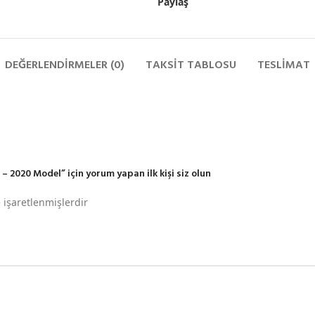
Paylaş
DEĞERLENDIRMELER (0)
TAKSIT TABLOSU
TESLIMAT
– 2020 Model” için yorum yapan ilk kişi siz olun
e işaretlenmişlerdir