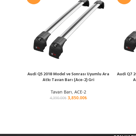
Audi Q5 2018 Model ve Sonrası Uyumlu Ara
Audi Q7 2
SEPETE EKLE
SEPETE EK
Atkı Tavan Barı (Ace-2) Gri
A
Tavan Barı
,
ACE-2
3,850.00
₺
4,390.00
₺