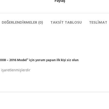
Paylaş
DEĞERLENDIRMELER (0)
TAKSIT TABLOSU
TESLIMAT
08 – 2016 Model” için yorum yapan ilk kişi siz olun
e işaretlenmişlerdir