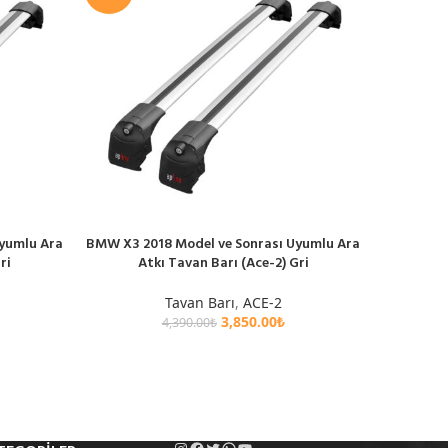
yumlu Ara
BMW X3 2018 Model ve Sonrası Uyumlu Ara
BYD Atto
SEPETE EKLE
SEPETE EK
ri
Atkı Tavan Barı (Ace-2) Gri
Ara 
Tavan Barı
,
ACE-2
3,850.00
₺
4,390.00
₺