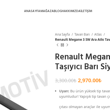
ANASAYFA
MAĞAZA
BLOG
HAKKIMIZDA
İLETİŞİM
Ana Sayfa
Tavan Barı
Atlas
Renault Megane 3 SW Ara Atkı Tava
Renault Megan
Taşıyıcı Barı S
2,970.00
₺
3,300.00
₺
Uyarı:
Bu ürün yüksek tip tavan
uyumludur! Yapışık tip tavan çıt
çıtası olmayan araçlar ile uyum