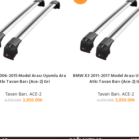
006-2015 Model Arası Uyumlu Ara
BMW X3 2011-2017 Model Arası U
LE
SEPETE EKLE
tkı Tavan Barı (Ace-2) Gri
Atkı Tavan Barı (Ace-2) G
Tavan Barı
,
ACE-2
Tavan Barı
,
ACE-2
3,850.00
₺
3,850.00
₺
4,390.00
₺
4,390.00
₺