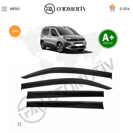
0
MENÜ
0.00
₺
-13%
Büyütmek için tıklayın