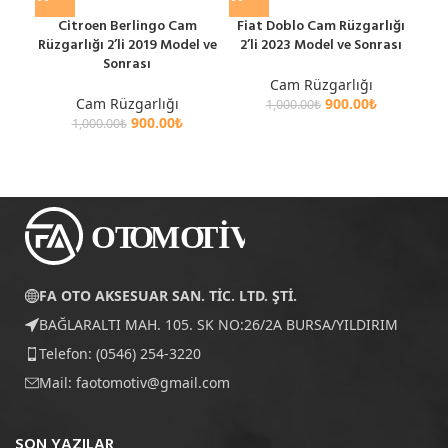
Citroen Berlingo Cam
Fiat Doblo Cam Rüzgarlığı
F
Rüzgarlığı 2’li 2019 Model ve
2’li 2023 Model ve Sonrası
Rü
Sonrası
Cam Rüzgarlığı
Cam Rüzgarlığı
900.00
₺
1,000.00
₺
900.00
₺
1,000.00
₺
FA OTO AKSESUAR SAN. TİC. LTD. ŞTİ.
BAĞLARALTI MAH. 105. SK NO:26/2A BURSA/YILDIRIM
Telefon: (0546) 254-3220
Mail:
faotomotiv@gmail.com
SON YAZILAR