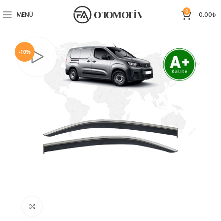
0
MENÜ
0.00
₺
-10%
Büyütmek için tıklayın