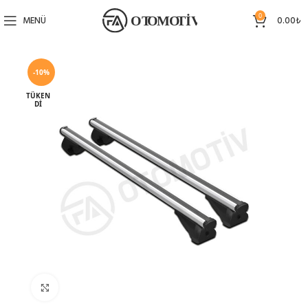
0
MENÜ
0.00
₺
-10%
TÜKEN
DI
Büyütmek için tıklayın