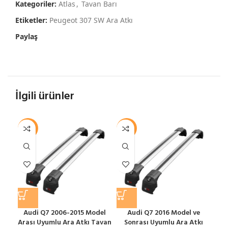
Kategoriler:
Atlas
,
Tavan Barı
Etiketler:
Peugeot 307 SW Ara Atkı
Paylaş
İlgili ürünler
-12%
-12%
-1
Audi Q7 2006-2015 Model
Audi Q7 2016 Model ve
Arası Uyumlu Ara Atkı Tavan
Sonrası Uyumlu Ara Atkı
S