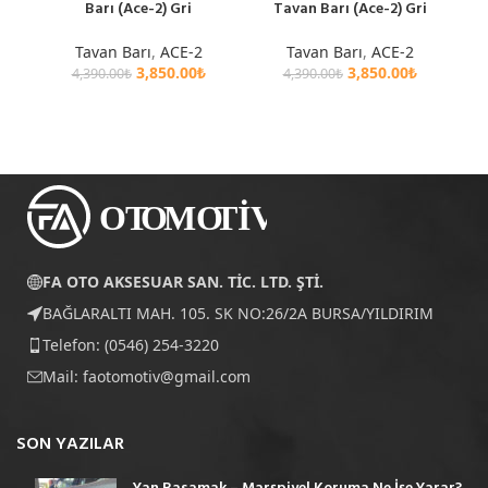
Barı (Ace-2) Gri
Tavan Barı (Ace-2) Gri
Tavan Barı
,
ACE-2
Tavan Barı
,
ACE-2
3,850.00
₺
3,850.00
₺
4,390.00
₺
4,390.00
₺
FA OTO AKSESUAR SAN. TİC. LTD. ŞTİ.
BAĞLARALTI MAH. 105. SK NO:26/2A BURSA/YILDIRIM
Telefon: (0546) 254-3220
Mail:
faotomotiv@gmail.com
SON YAZILAR