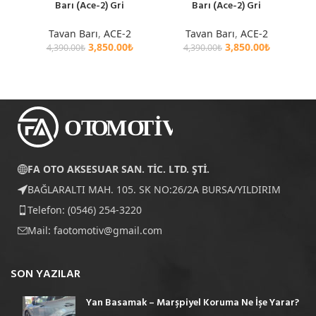
Barı (Ace-2) Gri
Barı (Ace-2) Gri
Tavan Barı
,
ACE-2
Tavan Barı
,
ACE-2
3,850.00
₺
3,850.00
₺
4,390.00
₺
4,390.00
₺
FA OTO AKSESUAR SAN. TİC. LTD. ŞTİ.
BAĞLARALTI MAH. 105. SK NO:26/2A BURSA/YILDIRIM
Telefon: (0546) 254-3220
Mail:
faotomotiv@gmail.com
SON YAZILAR
Yan Basamak – Marşpiyel Koruma Ne İşe Yarar?