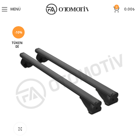
0
MENÜ
0.00
₺
-10%
TÜKEN
DI
Büyütmek için tıklayın